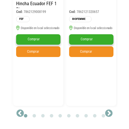
PRE
Hincha Ecuador FEF 1
$1
Pieza
Cod:
Cod:
7862129008199
7862121320657
Válid
FEF
BIOFEMME
mmer
Col
ORY
Tra
Disponible en local seleccionado
Disponible en local seleccionado
PET
Comprar
Comprar
Cod:
Comprar
Comprar
TH
N
selec