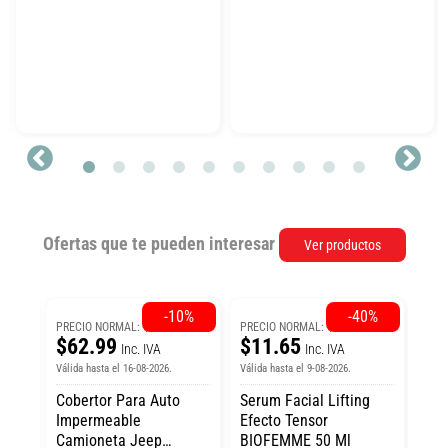
Ofertas que te pueden interesar
Ver productos
5%
-10%
-40%
$69.99
$19.41
PRECIO NORMAL:
PRECIO NORMAL:
$62.99
$11.65
Inc. IVA
Inc. IVA
Válida hasta el 16-08-2026.
Válida hasta el 9-08-2026.
Cobertor Para Auto
Serum Facial Lifting
Impermeable
Efecto Tensor
Camioneta Jeep
BIOFEMME 50 Ml