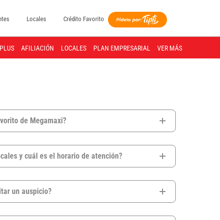
ntes
Locales
Crédito Favorito
PLUS
AFILIACIÓN
LOCALES
PLAN EMPRESARIAL
VER MÁS
avorito de Megamaxi?
ales y cuál es el horario de atención?
tar un auspicio?