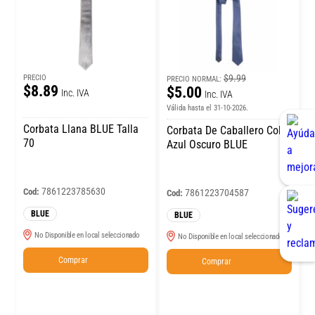
$9.99
PRECIO
PRECIO NORMAL:
$8.89
$5.00
Inc. IVA
Inc. IVA
Válida hasta el 31-10-2026.
Corbata Llana BLUE Talla
Corbata De Caballero Color
70
Azul Oscuro BLUE
7861223785630
Cod:
7861223704587
Cod:
BLUE
BLUE
No Disponible en local seleccionado
No Disponible en local seleccionado
Comprar
Comprar