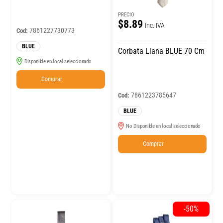
PRECIO
$8.89
Inc. IVA
7861227730773
Cod:
BLUE
Corbata Llana BLUE 70 Cm
Disponible en local seleccionado
Comprar
7861223785647
Cod:
BLUE
No Disponible en local seleccionado
Comprar
-50%