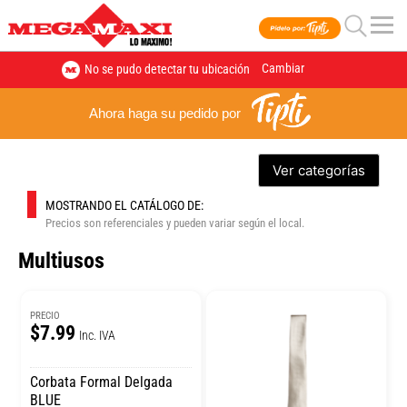
Cambiar
No se pudo detectar tu ubicación
Ahora haga su pedido por
Ver categorías
MOSTRANDO EL CATÁLOGO DE:
Precios son referenciales y pueden variar según el local.
Multiusos
PRECIO
$7.99
Inc. IVA
Corbata Formal Delgada
BLUE