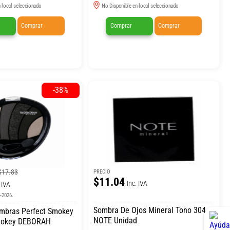
 local seleccionado
No Disponible en local seleccionado
Comprar
Comprar
Comprar
-38%
$17.83
PRECIO
$11.04
Inc. IVA
 IVA
8-2026.
Sombra De Ojos Mineral Tono 304
ombras Perfect Smokey
NOTE Unidad
mokey DEBORAH