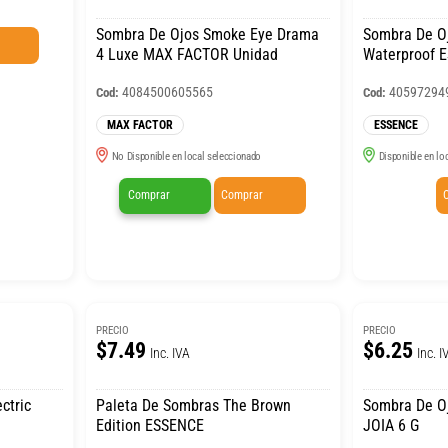
Sombra De Ojos Smoke Eye Drama
Sombra De Oj
4 Luxe MAX FACTOR Unidad
Waterproof 
4084500605565
40597294
Cod:
Cod:
MAX FACTOR
ESSENCE
No Disponible en local seleccionado
Disponible en lo
Comprar
Comprar
PRECIO
PRECIO
$7.49
$6.25
Inc. IVA
Inc. I
ctric
Paleta De Sombras The Brown
Sombra De Oj
Edition ESSENCE
JOIA 6 G