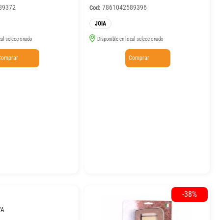
89372
7861042589396
Cod:
JOIA
cal seleccionado
Disponible en local seleccionado
Comprar
Comprar
-38%
VA