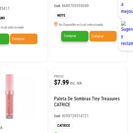
8680705353049
Cod:
45417
NOTE
ANO
No Disponible en local seleccionado
 local seleccionado
Comprar
Comprar
Comprar
PRECIO
$7.99
Inc. IVA
Paleta De Sombras Tiny Treasures
CATRICE
4059729514721
Cod:
CATRICE
VA