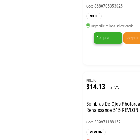
8680705353025
Cod:
NOTE
Disponible en local seleccionado
Comprar
Comprar
PRECIO
$14.13
Inc. IVA
Sombras De Ojos Photore
Renaissance 515 REVLON 
309971188152
Cod:
REVLON