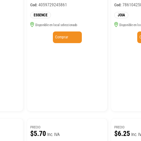
4059729245861
78610425
Cod:
Cod:
ESSENCE
JOIA
Disponible en local seleccionado
Disponible en lo
Comprar
PRECIO
PRECIO
$5.70
$6.25
Inc. IVA
Inc. I