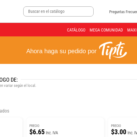
Preguntas Frecue
CATÁLOGO
MEGA COMUNIDAD
MAXI
Ahora haga su pedido por
OGO DE:
n variar según el local.
tados
PRECIO
PRECIO
$6.65
$3.00
Inc. IVA
Inc. I