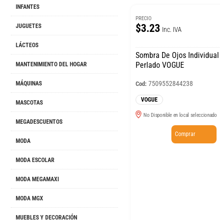
INFANTES
PRECIO
$3.23
JUGUETES
Inc. IVA
LÁCTEOS
Sombra De Ojos Individua
Perlado VOGUE
MANTENIMIENTO DEL HOGAR
7509552844238
Cod:
MÁQUINAS
VOGUE
MASCOTAS
No Disponible en local seleccionado
MEGADESCUENTOS
Comprar
MODA
MODA ESCOLAR
MODA MEGAMAXI
MODA MGX
MUEBLES Y DECORACIÓN