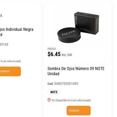
VA
os Individual Negra
ad
93143
PRECIO
$6.45
Inc. IVA
 local seleccionado
Sombra De Ojos Número 09 NOTE
Comprar
Unidad
8680705301095
Cod:
NOTE
No Disponible en local seleccionado
Comprar