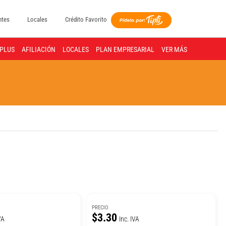
ntes
Locales
Crédito Favorito
PLUS
AFILIACIÓN
LOCALES
PLAN EMPRESARIAL
VER MÁS
PRECIO
$3.30
VA
Inc. IVA