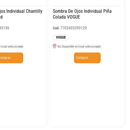
os Individual Chantilly
Sombra De Ojos Individual Piña
ad
Colada VOGUE
93136
7702433293129
Cod:
VOGUE
 local seleccionado
No Disponible en local seleccionado
Comprar
Comprar