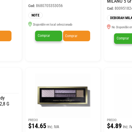
MILANO 5 Gr
8680705353056
Cod:
80095182
Cod:
NOTE
DEBORAH MIL
Disponible en local seleccionado
No Disponible en
Comprar
Comprar
Comprar
ady
2,8 G
PRECIO
PRECIO
$14.65
$4.89
Inc. IVA
Inc. I