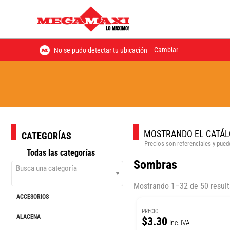
Cambiar
No se pudo detectar tu ubicación
MOSTRANDO EL CATÁL
CATEGORÍAS
Precios son referenciales y puede
Todas las categorías
Sombras
Busca una categoría
Mostrando 1–32 de 50 resul
ACCESORIOS
PRECIO
ALACENA
$3.30
Inc. IVA