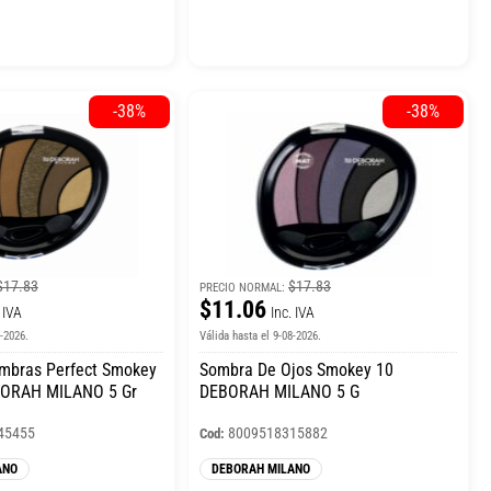
-38%
-38%
$17.83
$17.83
PRECIO NORMAL:
$11.06
 IVA
Inc. IVA
8-2026.
Válida hasta el 9-08-2026.
ombras Perfect Smokey
Sombra De Ojos Smokey 10
BORAH MILANO 5 Gr
DEBORAH MILANO 5 G
45455
8009518315882
Cod:
ANO
DEBORAH MILANO