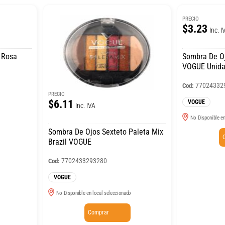
PRECIO
$3.23
Inc. I
l Rosa
Sombra De Oj
VOGUE Unid
77024332
Cod:
PRECIO
$6.11
VOGUE
Inc. IVA
No Disponible en
Sombra De Ojos Sexteto Paleta Mix
Brazil VOGUE
7702433293280
Cod:
VOGUE
No Disponible en local seleccionado
Comprar