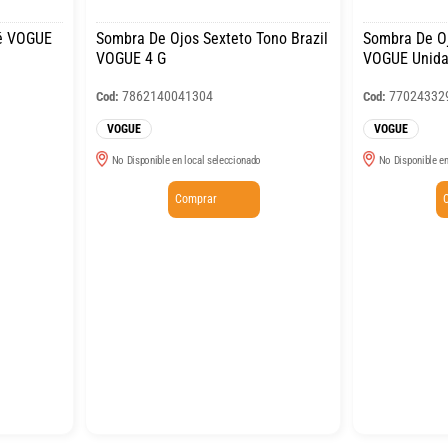
fé VOGUE
Sombra De Ojos Sexteto Tono Brazil
Sombra De Oj
VOGUE 4 G
VOGUE Unid
7862140041304
77024332
Cod:
Cod:
VOGUE
VOGUE
No Disponible en local seleccionado
No Disponible en
Comprar