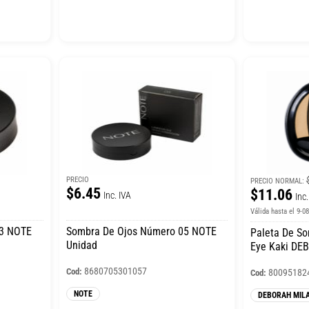
PRECIO
PRECIO NORMAL:
$6.45
$11.06
Inc. IVA
Inc.
Válida hasta el 9-0
03 NOTE
Sombra De Ojos Número 05 NOTE
Paleta De S
Unidad
Eye Kaki DE
8680705301057
Cod:
80095182
Cod:
NOTE
DEBORAH MIL