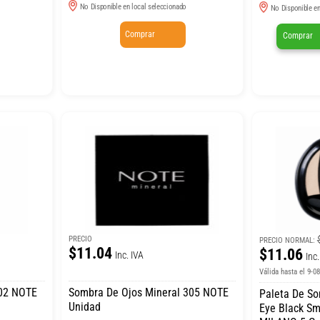
No Disponible en local seleccionado
No Disponible en
Comprar
Comprar
PRECIO
PRECIO NORMAL:
$11.04
$11.06
Inc. IVA
Inc.
Válida hasta el 9-0
302 NOTE
Sombra De Ojos Mineral 305 NOTE
Paleta De S
Unidad
Eye Black S