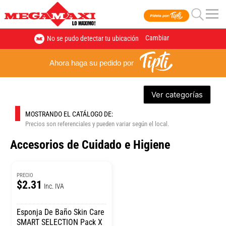
Cambiar
No se pudo detectar tu ubicación
Ahora haga su pedido por
Ver categorías
MOSTRANDO EL CATÁLOGO DE:
Precios son referenciales y pueden variar según el local.
Accesorios de Cuidado e Higiene
PRECIO
$2.31
Inc. IVA
Esponja De Baño Skin Care
SMART SELECTION Pack X