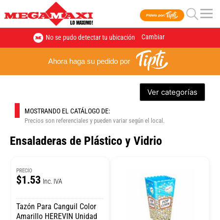
Cambiar
No se pudo detectar tu ubicación
Ahora haga su pedido por
Ver categorías
MOSTRANDO EL CATÁLOGO DE:
Precios son referenciales y pueden variar según el local.
Ensaladeras de Plástico y Vidrio
PRECIO
$1.53
Inc. IVA
Tazón Para Canguil Color
Amarillo HEREVIN Unidad