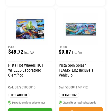
PRECIO
PRECIO
$49.72
$9.87
Inc. IVA
Inc. IVA
Pista Hot Wheels HOT
Pista Spin Splash
WHEELS Laboratorio
TEAMSTERZ Incluye 1
Científico
Vehículo
887961030815
5050841744712
Cod:
Cod:
HOT WHEELS
TEAMSTERZ
Disponible en local seleccionado
Disponible en local seleccionado