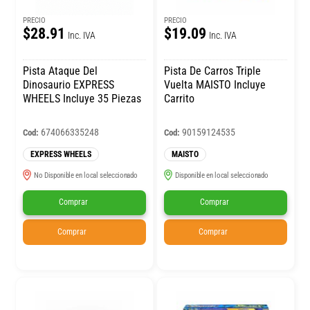
PRECIO
PRECIO
$28.91
$19.09
Inc. IVA
Inc. IVA
Pista Ataque Del
Pista De Carros Triple
Dinosaurio EXPRESS
Vuelta MAISTO Incluye
WHEELS Incluye 35 Piezas
Carrito
674066335248
90159124535
Cod:
Cod:
EXPRESS WHEELS
MAISTO
No Disponible en local seleccionado
Disponible en local seleccionado
Comprar
Comprar
Comprar
Comprar