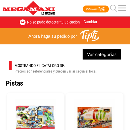
Cambiar
No se pudo detectar tu ubicación
Ahora haga su pedido por
Ver categorías
MOSTRANDO EL CATÁLOGO DE:
Precios son referenciales y pueden variar según el local.
Pistas