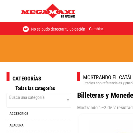
Cambiar
No se pudo detectar tu ubicación
MOSTRANDO EL CATÁL
CATEGORÍAS
Precios son referenciales y puede
Todas las categorías
Billeteras y Moned
Busca una categoría
Mostrando 1–2 de 2 resulta
ACCESORIOS
ALACENA