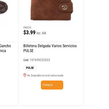
PRECIO
$3.99
Inc. IVA
 Gancho
Billetera Delgada Varios Servicios
nica
PULSE
197639232022
Cod:
PULSE
No Disponible en local seleccionado
Comprar