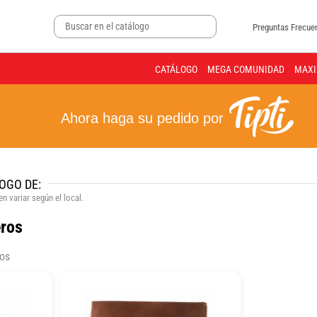
Preguntas Frecue
CATÁLOGO
MEGA COMUNIDAD
MAXI
Ahora haga su pedido por
OGO DE:
n variar según el local.
eros
dos