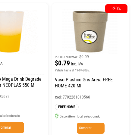
-20%
$0.99
PRECIO NORMAL:
$0.79
VA
Inc. IVA
Válida hasta el 19-07-2026.
o Mega Drink Degrade
Vaso Plástico Gris Areia FREE
n NEOPLAS 550 Ml
HOME 420 Ml
25673
7792281010566
Cod:
FREE HOME
cal seleccionado
Disponible en local seleccionado
Comprar
Comprar