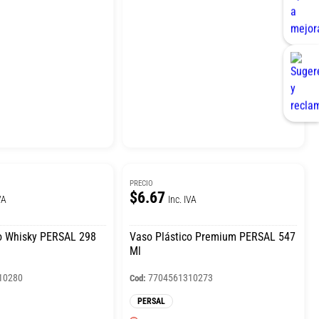
PRECIO
$6.67
VA
Inc. IVA
o Whisky PERSAL 298
Vaso Plástico Premium PERSAL 547
Ml
10280
7704561310273
Cod:
PERSAL