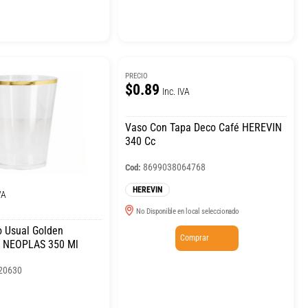
PRECIO
$0.89
Inc. IVA
Vaso Con Tapa Deco Café HEREVIN
340 Cc
8699038064768
Cod:
HEREVIN
VA
No Disponible en local seleccionado
o Usual Golden
Comprar
e NEOPLAS 350 Ml
20630