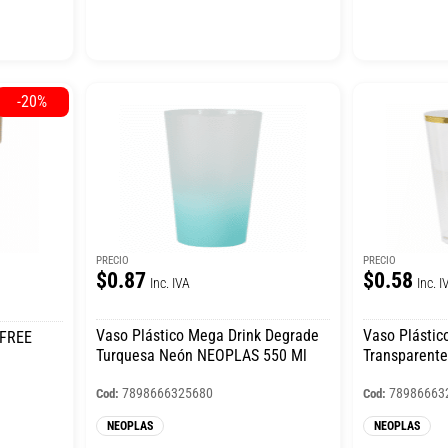
-20%
PRECIO
PRECIO
$0.87
$0.58
Inc. IVA
Inc. I
Vaso Plástico Mega Drink Degrade
Vaso Plástic
 FREE
Turquesa Neón NEOPLAS 550 Ml
Transparent
7898666325680
78986663
Cod:
Cod:
NEOPLAS
NEOPLAS