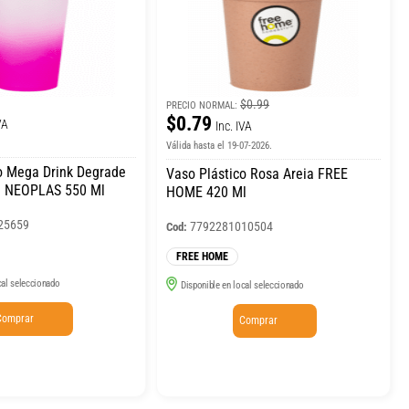
$0.99
PRECIO NORMAL:
$0.79
VA
Inc. IVA
Válida hasta el 19-07-2026.
o Mega Drink Degrade
Vaso Plástico Rosa Areia FREE
 NEOPLAS 550 Ml
HOME 420 Ml
25659
7792281010504
Cod:
FREE HOME
cal seleccionado
Disponible en local seleccionado
Comprar
Comprar