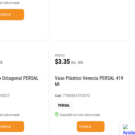
cal seleccionado
Comprar
PRECIO
$3.35
VA
Inc. IVA
co Octagonal PERSAL
Vaso Plástico Venecia PERSAL 419
Ml
10327
7704561310372
Cod:
PERSAL
cal seleccionado
Disponible en local seleccionado
Comprar
Comprar