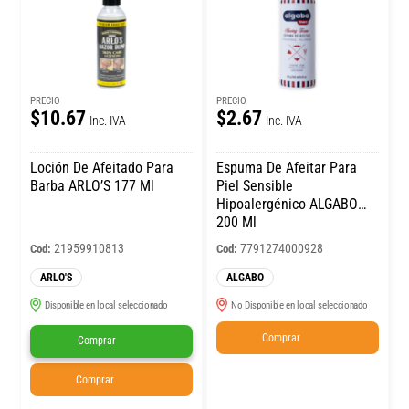
PRECIO
PRECIO
$10.67
$2.67
Inc. IVA
Inc. IVA
Loción De Afeitado Para
Espuma De Afeitar Para
Barba ARLO’S 177 Ml
Piel Sensible
Hipoalergénico ALGABO
200 Ml
21959910813
7791274000928
Cod:
Cod:
ARLO'S
ALGABO
Disponible en local seleccionado
No Disponible en local seleccionado
Comprar
Comprar
Comprar