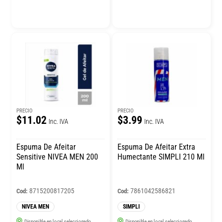
PRECIO
PRECIO
$11.02
$3.99
Inc. IVA
Inc. IVA
Espuma De Afeitar
Espuma De Afeitar Extra
Sensitive NIVEA MEN 200
Humectante SIMPLI 210 Ml
Ml
8715200817205
7861042586821
Cod:
Cod:
NIVEA MEN
SIMPLI
Disponible en local seleccionado
Disponible en local seleccionado