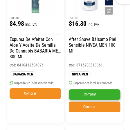
PRECIO
PRECIO
$4.98
$16.30
Inc. IVA
Inc. IVA
Espuma De Afeitar Con
After Shave Bálsamo Piel
Aloe Y Aceite De Semilla
Sensible NIVEA MEN 100
De Cannabis BABARIA MEN
Ml
300 Ml
8410412504096
8715200813061
Cod:
Cod:
BABARIA MEN
NIVEA MEN
Disponible en local seleccionado
Disponible en local seleccionado
Comprar
Comprar
Comprar