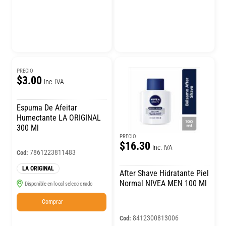
PRECIO
$3.00
Inc. IVA
Espuma De Afeitar
Humectante LA ORIGINAL
300 Ml
PRECIO
$16.30
Inc. IVA
7861223811483
Cod:
LA ORIGINAL
After Shave Hidratante Piel
Normal NIVEA MEN 100 Ml
Disponible en local seleccionado
Comprar
8412300813006
Cod: