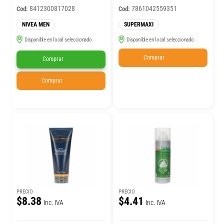
8412300817028
7861042559351
Cod:
Cod:
NIVEA MEN
SUPERMAXI
Disponible en local seleccionado
Disponible en local seleccionado
Comprar
Comprar
Comprar
PRECIO
PRECIO
$8.38
$4.41
Inc. IVA
Inc. IVA