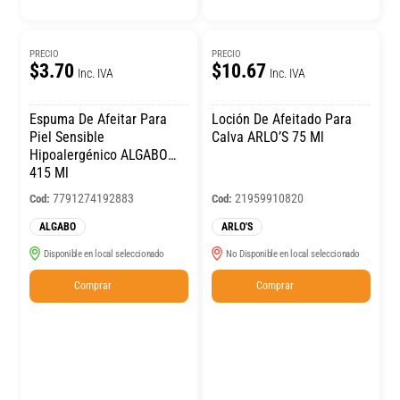
PRECIO
PRECIO
$3.70
$10.67
Inc. IVA
Inc. IVA
Espuma De Afeitar Para
Loción De Afeitado Para
Piel Sensible
Calva ARLO’S 75 Ml
Hipoalergénico ALGABO
415 Ml
7791274192883
21959910820
Cod:
Cod:
ALGABO
ARLO'S
Disponible en local seleccionado
No Disponible en local seleccionado
Comprar
Comprar