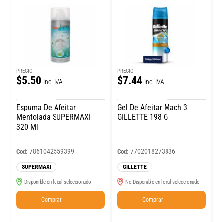
PRECIO
PRECIO
$5.50
$7.44
Inc. IVA
Inc. IVA
Espuma De Afeitar
Gel De Afeitar Mach 3
Mentolada SUPERMAXI
GILLETTE 198 G
320 Ml
7861042559399
7702018273836
Cod:
Cod:
SUPERMAXI
GILLETTE
Disponible en local seleccionado
No Disponible en local seleccionado
Comprar
Comprar