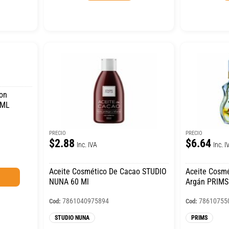
Con
 ML
PRECIO
PRECIO
$2.88
$6.64
Inc. IVA
Inc. I
Aceite Cosmético De Cacao STUDIO
Aceite Cosmé
NUNA 60 Ml
Argán PRIMS
7861040975894
78610755
Cod:
Cod:
STUDIO NUNA
PRIMS