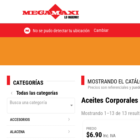
Cambiar
No se pudo detectar tu ubicación
MOSTRANDO EL CATÁL
CATEGORÍAS
Precios son referenciales y puede
Todas las categorías
Aceites Corporales
Busca una categoría
Mostrando 1–13 de 13 resul
ACCESORIOS
PRECIO
ALACENA
$6.90
Inc. IVA