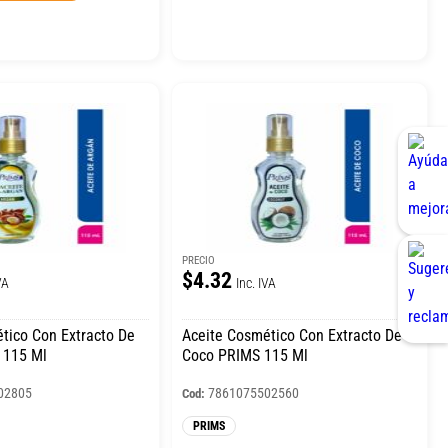
PRECIO
$4.32
VA
Inc. IVA
tico Con Extracto De
Aceite Cosmético Con Extracto De
 115 Ml
Coco PRIMS 115 Ml
02805
7861075502560
Cod:
PRIMS