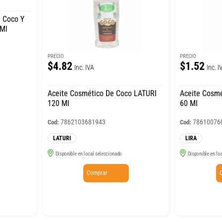
e Coco Y
 Ml
PRECIO
PRECIO
$4.82
$1.52
Inc. IVA
Inc. I
Aceite Cosmético De Coco LATURI
Aceite Cosmé
120 Ml
60 Ml
7862103681943
78610076
Cod:
Cod:
LATURI
LIRA
Disponible en local seleccionado
Disponible en lo
Comprar