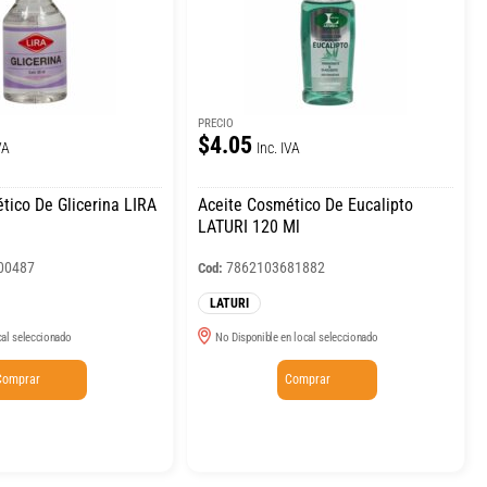
PRECIO
$4.05
VA
Inc. IVA
tico De Glicerina LIRA
Aceite Cosmético De Eucalipto
LATURI 120 Ml
00487
7862103681882
Cod:
LATURI
cal seleccionado
No Disponible en local seleccionado
Comprar
Comprar