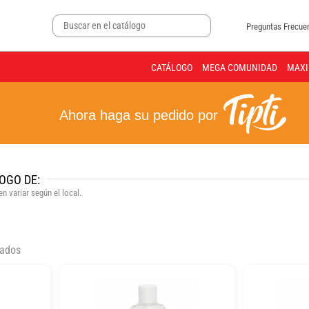
Preguntas Frecue
CATÁLOGO
MEGA COMUNIDAD
MAXI
Ahora haga su pedido por
OGO DE:
n variar según el local.
tados