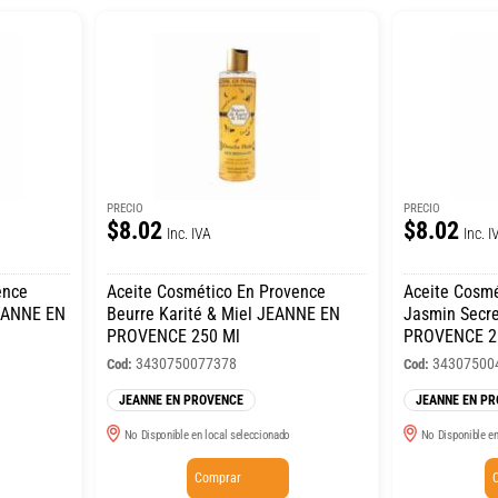
PRECIO
PRECIO
$8.02
$8.02
Inc. IVA
Inc. I
ence
Aceite Cosmético En Provence
Aceite Cosmé
JEANNE EN
Beurre Karité & Miel JEANNE EN
Jasmin Secr
PROVENCE 250 Ml
PROVENCE 2
3430750077378
34307500
Cod:
Cod:
JEANNE EN PROVENCE
JEANNE EN P
No Disponible en local seleccionado
No Disponible en
Comprar