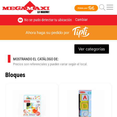
Cambiar
No se pudo detectar tu ubicación
Ahora haga su pedido por
Ver categorías
MOSTRANDO EL CATÁLOGO DE:
Precios son referenciales y pueden variar según el local.
Bloques