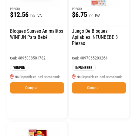
PRECIO
PRECIO
$12.56
$6.75
Inc. IVA
Inc. IVA
Bloques Suaves Animalitos
Juego De Bloques
WINFUN Para Bebé
Apilables INFUNBEBE 3
Piezas
4895038501782
4897065203264
Cod:
Cod:
WINFUN
INFUNBEBE
No Disponible en local seleccionado
No Disponible en local seleccionado
Comprar
Comprar