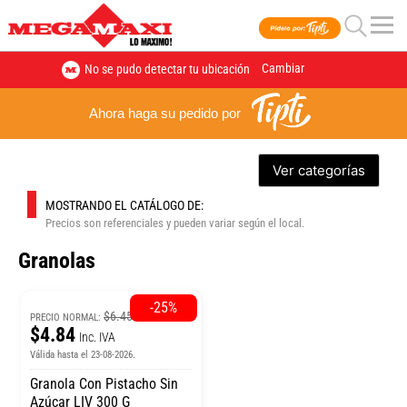
Cambiar
No se pudo detectar tu ubicación
Ahora haga su pedido por
Ver categorías
MOSTRANDO EL CATÁLOGO DE:
Precios son referenciales y pueden variar según el local.
Granolas
-25%
$6.45
PRECIO NORMAL:
$4.84
Inc. IVA
Válida hasta el 23-08-2026.
Granola Con Pistacho Sin
Azúcar LIV 300 G