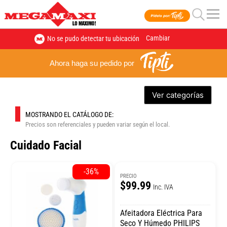
Cambiar
No se pudo detectar tu ubicación
Ahora haga su pedido por
Ver categorías
MOSTRANDO EL CATÁLOGO DE:
Precios son referenciales y pueden variar según el local.
Cuidado Facial
-36%
PRECIO
$99.99
Inc. IVA
Afeitadora Eléctrica Para
Seco Y Húmedo PHILIPS