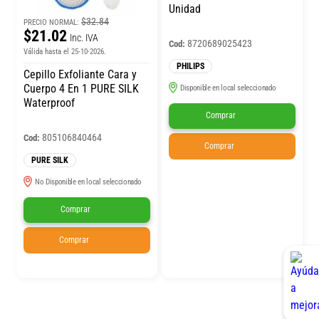
Unidad
$32.84
PRECIO NORMAL:
$21.02
Inc. IVA
8720689025423
Cod:
Válida hasta el 25-10-2026.
PHILIPS
Cepillo Exfoliante Cara y
Cuerpo 4 En 1 PURE SILK
Disponible en local seleccionado
Waterproof
Comprar
805106840464
Cod:
Comprar
PURE SILK
No Disponible en local seleccionado
Comprar
Comprar