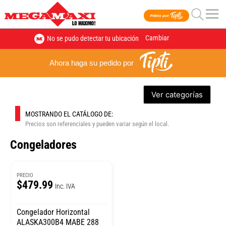
Cambiar
No se pudo detectar tu ubicación
Ahora haga su pedido por
Ver categorías
MOSTRANDO EL CATÁLOGO DE:
Precios son referenciales y pueden variar según el local.
Congeladores
PRECIO
$479.99
Inc. IVA
Congelador Horizontal
ALASKA300B4 MABE 288