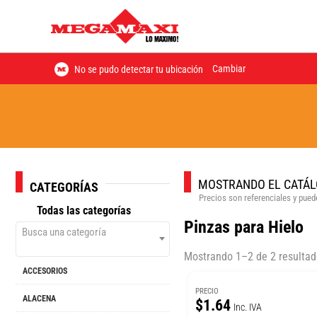
Cambiar
No se pudo detectar tu ubicación
MOSTRANDO EL CATÁL
CATEGORÍAS
Precios son referenciales y puede
Todas las categorías
Pinzas para Hielo
Busca una categoría
Mostrando 1–2 de 2 resulta
ACCESORIOS
PRECIO
ALACENA
$1.64
Inc. IVA