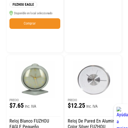
FUZHOU EAGLE
Disponible en local seleccionado
Comprar
PRECIO
PRECIO
$7.65
$12.25
Inc. IVA
Inc. IVA
Reloj Blanco FUZHOU
Reloj De Pared En Aluminio
EAGLE Pequeño
Color Silver FUZHOU