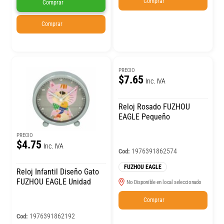
Comprar
Comprar
Comprar
PRECIO
$7.65
Inc. IVA
Reloj Rosado FUZHOU
EAGLE Pequeño
PRECIO
$4.75
Inc. IVA
1976391862574
Cod:
FUZHOU EAGLE
Reloj Infantil Diseño Gato
FUZHOU EAGLE Unidad
No Disponible en local seleccionado
Comprar
1976391862192
Cod: