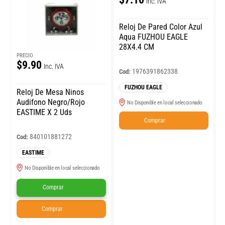
Inc. IVA
Reloj De Pared Color Azul
Aqua FUZHOU EAGLE
28X4.4 CM
PRECIO
$9.90
Inc. IVA
1976391862338
Cod:
FUZHOU EAGLE
Reloj De Mesa Ninos
Audifono Negro/Rojo
No Disponible en local seleccionado
EASTIME X 2 Uds
Comprar
840101881272
Cod:
EASTIME
No Disponible en local seleccionado
Comprar
Comprar