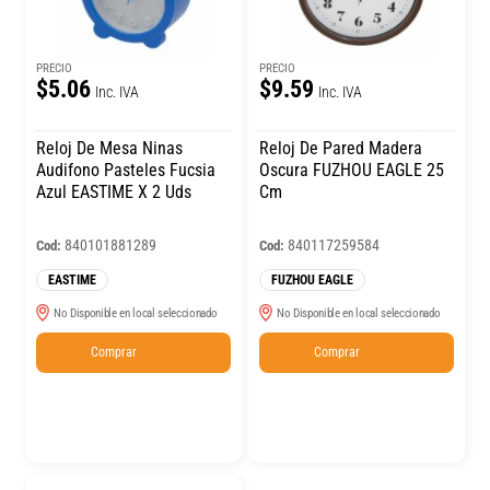
PRECIO
PRECIO
$5.06
$9.59
Inc. IVA
Inc. IVA
Reloj De Mesa Ninas
Reloj De Pared Madera
Audifono Pasteles Fucsia
Oscura FUZHOU EAGLE 25
Azul EASTIME X 2 Uds
Cm
840101881289
840117259584
Cod:
Cod:
EASTIME
FUZHOU EAGLE
No Disponible en local seleccionado
No Disponible en local seleccionado
Comprar
Comprar