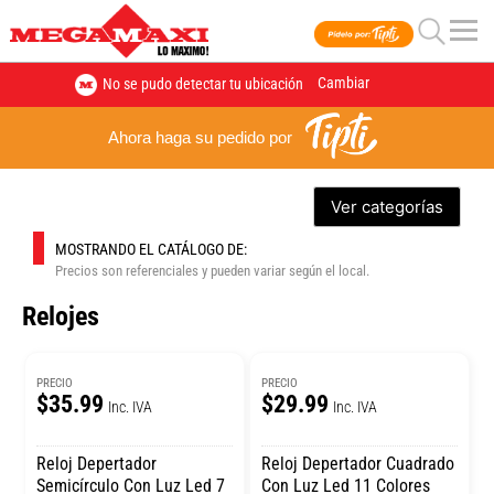
Cambiar
No se pudo detectar tu ubicación
Ahora haga su pedido por
Ver categorías
MOSTRANDO EL CATÁLOGO DE:
Precios son referenciales y pueden variar según el local.
Relojes
PRECIO
PRECIO
$35.99
$29.99
Inc. IVA
Inc. IVA
Reloj Depertador
Reloj Depertador Cuadrado
Semicírculo Con Luz Led 7
Con Luz Led 11 Colores