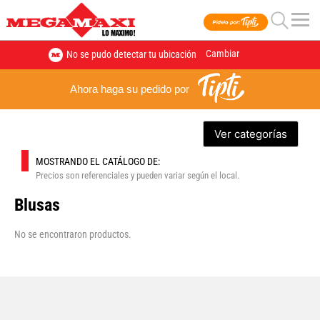
Cambiar
No se pudo detectar tu ubicación
Ahora haga su pedido por
Ver categorías
MOSTRANDO EL CATÁLOGO DE:
Precios son referenciales y pueden variar según el local.
Blusas
No se encontraron productos.