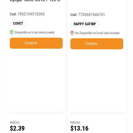
7862104510266
Cod:
7703681046741
Cod:
COVET
HAPPY GATNIP
Disponible en local seleccionado
No Disponible en local seleccionado
Comprar
Comprar
PRECIO
PRECIO
$2.39
$13.16