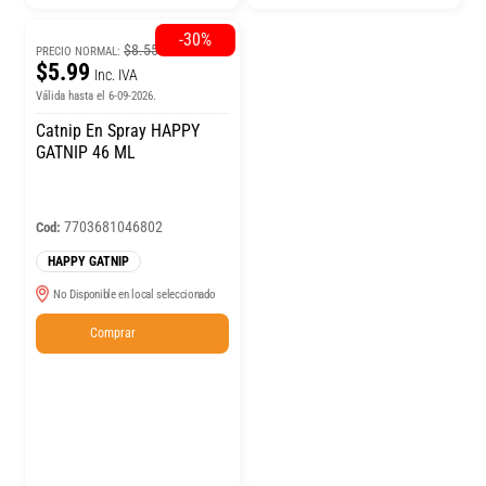
-30%
$8.55
PRECIO NORMAL:
$5.99
Inc. IVA
Válida hasta el 6-09-2026.
Catnip En Spray HAPPY
GATNIP 46 ML
7703681046802
Cod:
HAPPY GATNIP
No Disponible en local seleccionado
Comprar