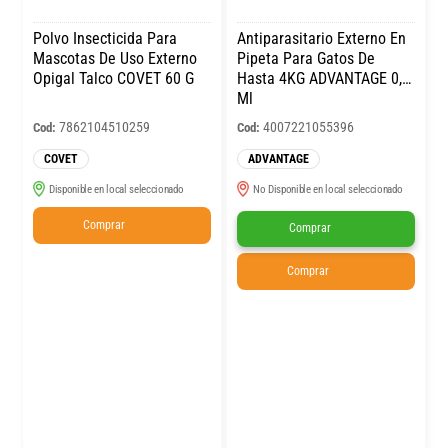
Polvo Insecticida Para
Antiparasitario Externo En
Mascotas De Uso Externo
Pipeta Para Gatos De
Opigal Talco COVET 60 G
Hasta 4KG ADVANTAGE 0,4
Ml
7862104510259
4007221055396
Cod:
Cod:
COVET
ADVANTAGE
Disponible en local seleccionado
No Disponible en local seleccionado
Comprar
Comprar
Comprar