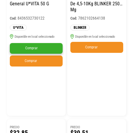
General U*VITA 50 G
De 4,5-10Kg BLINKER 250
Mg
8436532730122
7862102664138
Cod:
Cod:
U*VITA
BLINKER
Disponible en local seleccionado
Disponible en local seleccionado
Comprar
Comprar
Comprar
PRECIO
PRECIO
$32.85
$30.51