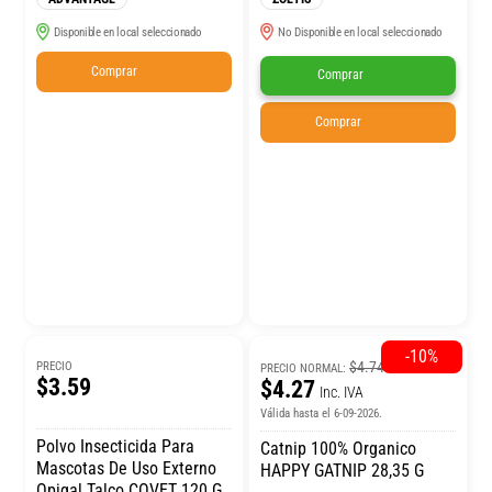
Disponible en local seleccionado
No Disponible en local seleccionado
Comprar
Comprar
Comprar
-10%
$4.74
PRECIO
PRECIO NORMAL:
$3.59
$4.27
Inc. IVA
Válida hasta el 6-09-2026.
Polvo Insecticida Para
Catnip 100% Organico
Mascotas De Uso Externo
HAPPY GATNIP 28,35 G
Opigal Talco COVET 120 G