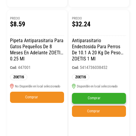
PRECIO
PRECIO
$8.59
$32.24
Pipeta Antiparasitaria Para
Antiparasitario
Gatos Pequeños De 8
Endectosida Para Perros
Meses En Adelante ZOETIS
De 10.1 A 20 Kg De Peso
0.25 Ml
ZOETIS 1 Ml
447001
5414736038452
Cod:
Cod:
ZOETIS
ZOETIS
No Disponible en local seleccionado
Disponible en local seleccionado
Comprar
Comprar
Comprar