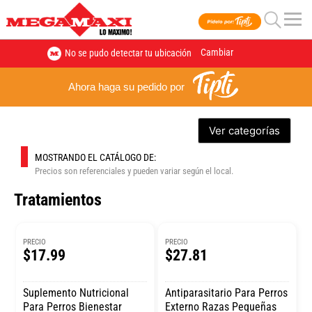
Cambiar
No se pudo detectar tu ubicación
Ahora haga su pedido por
Ver categorías
MOSTRANDO EL CATÁLOGO DE:
Precios son referenciales y pueden variar según el local.
Tratamientos
PRECIO
PRECIO
$17.99
$27.81
Suplemento Nutricional
Antiparasitario Para Perros
Para Perros Bienestar
Externo Razas Pequeñas