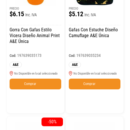
PRECIO
PRECIO
$6.15
$5.12
Inc. IVA
Inc. IVA
Gorra Con Gafas Estilo
Gafas Con Estuche Diseño
Vicera Diseño Animal Print
Camuflage A&E Única
A&E Única
197639035173
197639035234
Cod:
Cod:
A&E
A&E
No Disponible en local seleccionado
No Disponible en local seleccionado
Comprar
Comprar
-50%