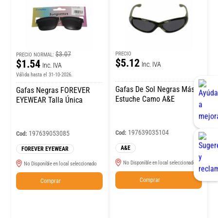
$3.07
PRECIO
PRECIO NORMAL:
$5.12
$1.54
Inc. IVA
Inc. IVA
Válida hasta el 31-10-2026.
Gafas De Sol Negras Más
Gafas Negras FOREVER
Estuche Camo A&E
EYEWEAR Talla Única
197639035104
Cod:
197639053085
Cod:
A&E
FOREVER EYEWEAR
No Disponible en local seleccionado
No Disponible en local seleccionado
Comprar
Comprar