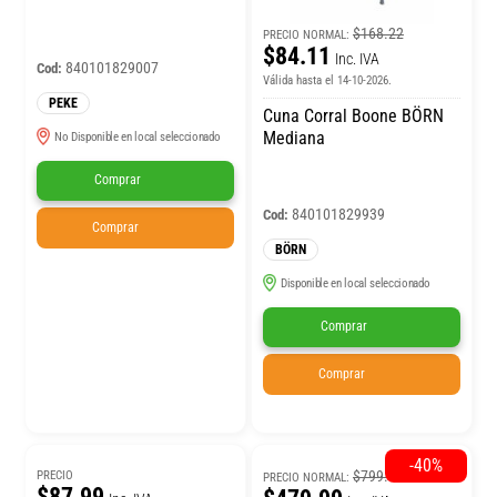
$168.22
PRECIO NORMAL:
$84.11
Inc. IVA
840101829007
Cod:
Válida hasta el 14-10-2026.
PEKE
Cuna Corral Boone BÖRN
Mediana
No Disponible en local seleccionado
Comprar
840101829939
Cod:
Comprar
BÖRN
Disponible en local seleccionado
Comprar
Comprar
-40%
$799.99
PRECIO
PRECIO NORMAL:
$87.99