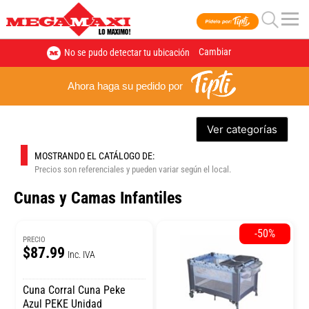
Cambiar
No se pudo detectar tu ubicación
Ahora haga su pedido por
Ver categorías
MOSTRANDO EL CATÁLOGO DE:
Precios son referenciales y pueden variar según el local.
Cunas y Camas Infantiles
-50%
PRECIO
$87.99
Inc. IVA
Cuna Corral Cuna Peke
Azul PEKE Unidad