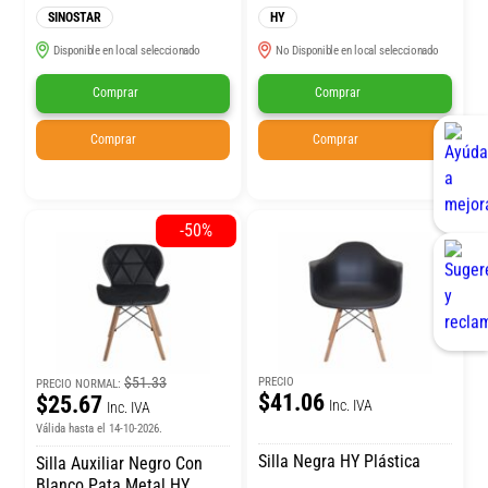
SINOSTAR
HY
Disponible en local seleccionado
No Disponible en local seleccionado
Comprar
Comprar
Comprar
Comprar
-50%
$51.33
PRECIO
PRECIO NORMAL:
$41.06
$25.67
Inc. IVA
Inc. IVA
Válida hasta el 14-10-2026.
Silla Negra HY Plástica
Silla Auxiliar Negro Con
Blanco Pata Metal HY