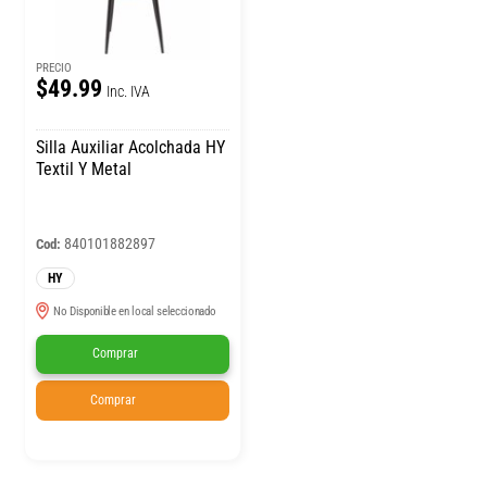
PRECIO
$49.99
Inc. IVA
Silla Auxiliar Acolchada HY
Textil Y Metal
840101882897
Cod:
HY
No Disponible en local seleccionado
Comprar
Comprar