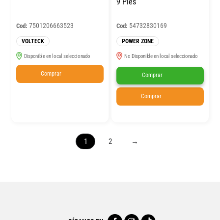
9 Pies
7501206663523
54732830169
Cod:
Cod:
VOLTECK
POWER ZONE
Disponible en local seleccionado
No Disponible en local seleccionado
Comprar
Comprar
Comprar
1
2
→