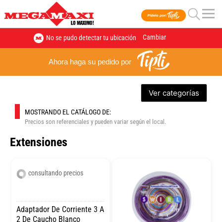
Cambiar
No se pudo detectar tu ubicación
Ahora haga su pedido por
Ver categorías
MOSTRANDO EL CATÁLOGO DE:
Precios son referenciales y pueden variar según el local.
Extensiones
consultando precios
Adaptador De Corriente 3 A
2 De Caucho Blanco