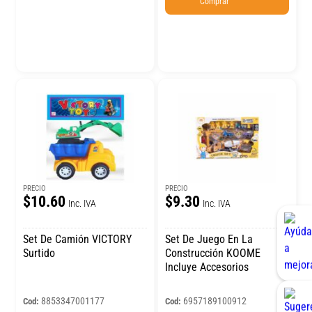
Comprar
PRECIO
PRECIO
$10.60
$9.30
Inc. IVA
Inc. IVA
Set De Camión VICTORY
Set De Juego En La
Surtido
Construcción KOOME
Incluye Accesorios
8853347001177
6957189100912
Cod:
Cod: