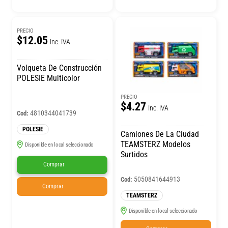
PRECIO
$12.05
Inc. IVA
Volqueta De Construcción
POLESIE Multicolor
PRECIO
$4.27
Inc. IVA
4810344041739
Cod:
POLESIE
Camiones De La Ciudad
TEAMSTERZ Modelos
Disponible en local seleccionado
Surtidos
Comprar
5050841644913
Cod:
Comprar
TEAMSTERZ
Disponible en local seleccionado