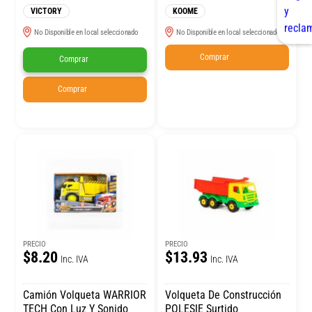
VICTORY
KOOME
No Disponible en local seleccionado
No Disponible en local seleccionado
Comprar
Comprar
Comprar
PRECIO
PRECIO
$8.20
$13.93
Inc. IVA
Inc. IVA
Camión Volqueta WARRIOR
Volqueta De Construcción
TECH Con Luz Y Sonido
POLESIE Surtido