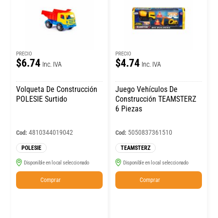
PRECIO
PRECIO
$6.74
$4.74
Inc. IVA
Inc. IVA
Volqueta De Construcción
Juego Vehículos De
POLESIE Surtido
Construcción TEAMSTERZ
6 Piezas
4810344019042
5050837361510
Cod:
Cod:
POLESIE
TEAMSTERZ
Disponible en local seleccionado
Disponible en local seleccionado
Comprar
Comprar