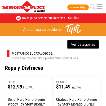
Cambiar
No se pudo detectar tu ubicación
Ahora haga su pedido por
Ver categorías
MOSTRANDO EL CATÁLOGO DE:
Precios son referenciales y pueden variar según el local.
Ropa y Disfraces
PRECIO
PRECIO
$12.99
$11.49
Inc. IVA
Inc. IVA
Bividi Para Perro Diseño
Chaleco Para Perro Diseño
Woody Toy Story DISNEY
Toy Story Morado DISNEY