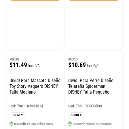
PRECIO
PRECIO
$11.49
$10.69
Inc. IVA
Inc. IVA
BividI Para Mascota Diseño
Bividi Para Perro Diseño
Toy Story Vaquero DISNEY
Telaraña Spiderman
Talla Mediano
DISNEY Talla Pequeño
7861183933614
7861183933508
Cod:
Cod:
DISNEY
DISNEY
Disponible en local seleccionado
Disponible en local seleccionado