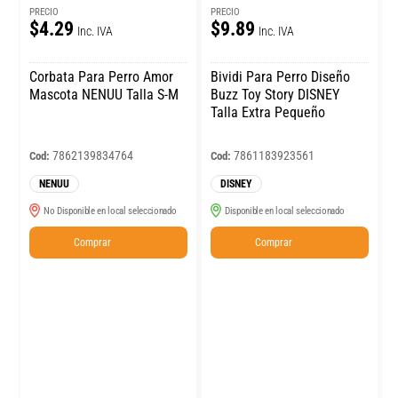
PRECIO
PRECIO
$4.29
$9.89
Inc. IVA
Inc. IVA
Corbata Para Perro Amor
Bividi Para Perro Diseño
Mascota NENUU Talla S-M
Buzz Toy Story DISNEY
Talla Extra Pequeño
7862139834764
7861183923561
Cod:
Cod:
NENUU
DISNEY
No Disponible en local seleccionado
Disponible en local seleccionado
Comprar
Comprar