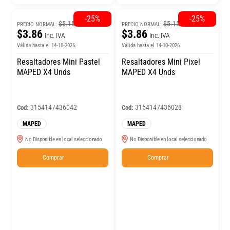
-25%
-25%
$5.15
$5.15
PRECIO NORMAL:
PRECIO NORMAL:
$3.86
$3.86
Inc. IVA
Inc. IVA
Válida hasta el 14-10-2026.
Válida hasta el 14-10-2026.
Resaltadores Mini Pastel
Resaltadores Mini Pixel
MAPED X4 Unds
MAPED X4 Unds
3154147436042
3154147436028
Cod:
Cod:
MAPED
MAPED
No Disponible en local seleccionado
No Disponible en local seleccionado
Comprar
Comprar