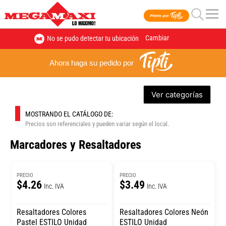
Cambiar
No se pudo detectar tu ubicación
Ahora haga su pedido por
Ver categorías
MOSTRANDO EL CATÁLOGO DE:
Precios son referenciales y pueden variar según el local.
Marcadores y Resaltadores
PRECIO
PRECIO
$4.26
$3.49
Inc. IVA
Inc. IVA
Resaltadores Colores
Resaltadores Colores Neón
Pastel ESTILO Unidad
ESTILO Unidad