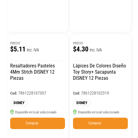
PRECIO
PRECIO
$5.11
$4.30
Inc. IVA
Inc. IVA
Resaltadores Pasteles
Lápices De Colores Diseño
4Mm Stitch DISNEY 12
Toy Story+ Sacapunta
Piezas
DISNEY 12 Piezas
7861228107307
7861228102319
Cod:
Cod:
DISNEY
DISNEY
Disponible en local seleccionado
Disponible en local seleccionado
Comprar
Comprar