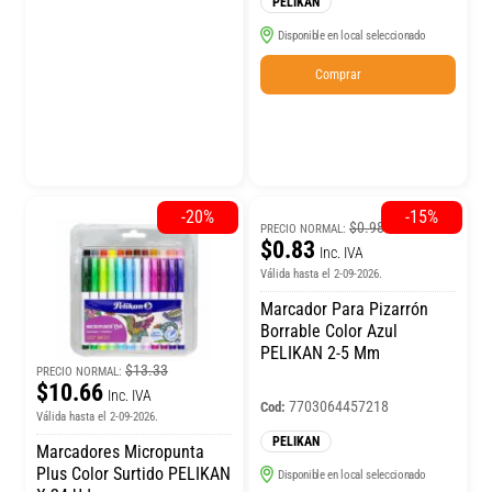
PELIKAN
Disponible en local seleccionado
Comprar
-20%
-15%
$0.98
PRECIO NORMAL:
$0.83
Inc. IVA
Válida hasta el 2-09-2026.
Marcador Para Pizarrón
Borrable Color Azul
PELIKAN 2-5 Mm
$13.33
PRECIO NORMAL:
$10.66
Inc. IVA
7703064457218
Cod:
Válida hasta el 2-09-2026.
PELIKAN
Marcadores Micropunta
Plus Color Surtido PELIKAN
Disponible en local seleccionado