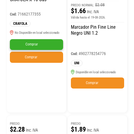
$2.08
PRECIO NORMAL:
$1.66
Inc. IVA
71662177355
Cod:
Válida hasta el 19-08-2026.
CRAYOLA
Marcador Pin Fine Line
Negro UNI 1.2
No Disponible en local seleccionado
Comprar
4902778254776
Cod:
Comprar
UNI
Disponible en local seleccionado
Comprar
PRECIO
PRECIO
$2.28
$1.89
Inc. IVA
Inc. IVA