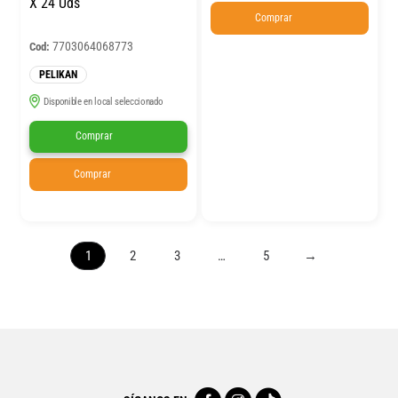
X 24 Uds
Comprar
7703064068773
Cod:
PELIKAN
Disponible en local seleccionado
Comprar
Comprar
1
2
3
…
5
→