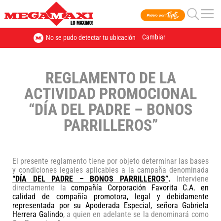
Cambiar
No se pudo detectar tu ubicación
REGLAMENTO
REGLAMENTO DE LA
DÍA
ACTIVIDAD PROMOCIONAL
DEL
“DÍA DEL PADRE – BONOS
PADRE
PARRILLEROS”
–
BONOS
PARRILLEROS
El presente reglamento tiene por objeto determinar las bases
y condiciones legales aplicables a la campaña denominada
“DÍA DEL PADRE – BONOS PARRILLEROS”
.
Interviene
directamente la
compañía
Corporación Favorita C.A. en
calidad de compañía promotora
, legal y debidamente
representada
por su
Apoderada Especial, señora Gabriela
Herrera Galindo
, a quien en adelante se la denominará como