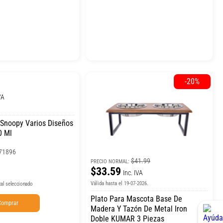
-20%
VA
Snoopy Varios Diseños
0 Ml
71896
$41.99
PRECIO NORMAL:
$33.59
Inc. IVA
Válida hasta el 19-07-2026.
cal seleccionado
Plato Para Mascota Base De
Comprar
Madera Y Tazón De Metal Iron
Doble KUMAR 3 Piezas