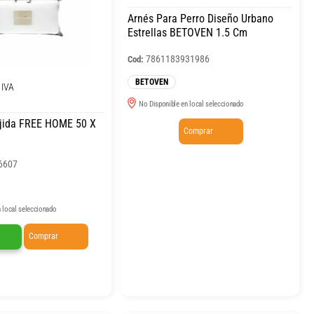
Arnés Para Perro Diseño Urbano
Estrellas BETOVEN 1.5 Cm
7861183931986
Cod:
BETOVEN
 IVA
No Disponible en local seleccionado
jida FREE HOME 50 X
Comprar
6607
 local seleccionado
Comprar