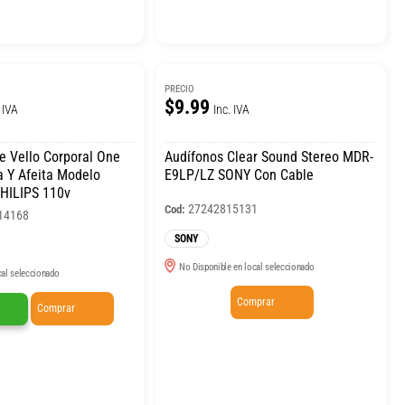
PRECIO
$9.99
 IVA
Inc. IVA
e Vello Corporal One
Audífonos Clear Sound Stereo MDR-
 Y Afeita Modelo
E9LP/LZ SONY Con Cable
HILIPS 110v
27242815131
Cod:
14168
SONY
No Disponible en local seleccionado
cal seleccionado
Comprar
Comprar