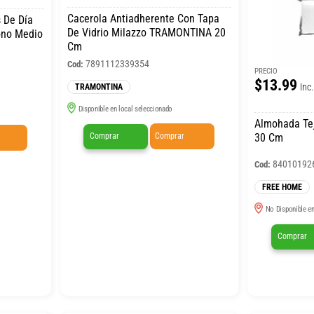
Cacerola Antiadherente Con Tapa
 De Día
De Vidrio Milazzo TRAMONTINA 20
ono Medio
Cm
7891112339354
Cod:
PRECIO
$13.99
Inc.
TRAMONTINA
Disponible en local seleccionado
Almohada Te
Comprar
Comprar
30 Cm
84010192
Cod:
FREE HOME
No Disponible en
Comprar