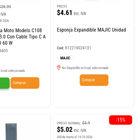
$26.99
PRECIO
$4.61
Inc. IVA
 IVA
08-2026.
Esponja Expandible MAJIC Unidad
ra Moto Modelo C108
.0 Con Cable Tipo C A
O 60 W
812219024131
Cod:
8405
MAJIC
No Disponible en local seleccionado
 local seleccionado
Comprar
Comprar
-15%
$5.9
PRECIO NORMAL:
$5.02
Inc. IVA
Válida hasta el 14-10-2026.