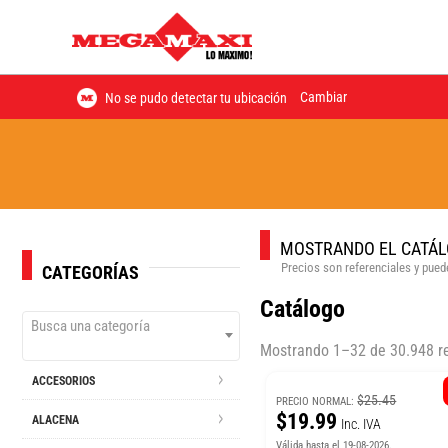
Cambiar
No se pudo detectar tu ubicación
MOSTRANDO EL CATÁL
Precios son referenciales y puede
CATEGORÍAS
Catálogo
Busca una categoría
Mostrando 1–32 de 30.948 r
ACCESORIOS
$25.45
PRECIO NORMAL:
$19.99
ALACENA
Inc. IVA
Válida hasta el 19-08-2026.