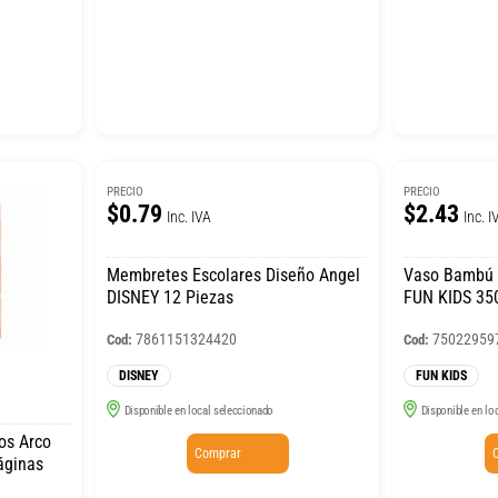
PRECIO
PRECIO
$0.79
$2.43
Inc. IVA
Inc. I
Membretes Escolares Diseño Angel
Vaso Bambú 
DISNEY 12 Piezas
FUN KIDS 35
7861151324420
75022959
Cod:
Cod:
DISNEY
FUN KIDS
Disponible en local seleccionado
Disponible en lo
os Arco
Comprar
áginas