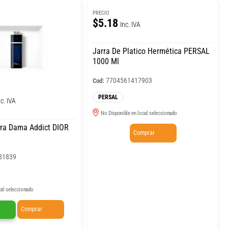
PRECIO
$5.18
Inc. IVA
Jarra De Platico Hermética PERSAL
1000 Ml
7704561417903
Cod:
PERSAL
nc. IVA
No Disponible en local seleccionado
ra Dama Addict DIOR
Comprar
81839
cal seleccionado
Comprar