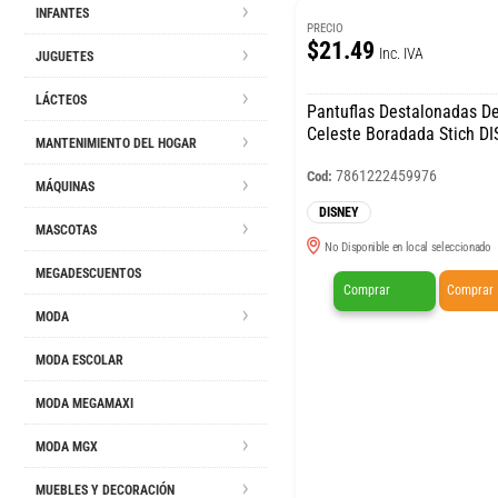
INFANTES
PRECIO
$21.49
Inc. IVA
JUGUETES
LÁCTEOS
Pantuflas Destalonadas De Felpa
Celeste Boradada Stich D
MANTENIMIENTO DEL HOGAR
7861222459976
Cod:
MÁQUINAS
DISNEY
MASCOTAS
No Disponible en local seleccionado
MEGADESCUENTOS
Comprar
Comprar
MODA
MODA ESCOLAR
MODA MEGAMAXI
MODA MGX
MUEBLES Y DECORACIÓN