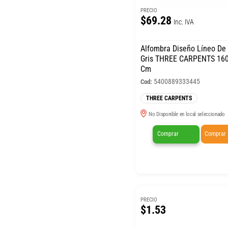
PRECIO
$69.28
Inc. IVA
Alfombra Diseño Líneo D
Gris THREE CARPENTS 160
Cm
5400889333445
Cod:
THREE CARPENTS
No Disponible en local seleccionado
Comprar
Comprar
PRECIO
$1.53