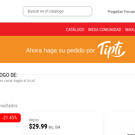
Preguntas Frecue
CATÁLOGO
MEGA COMUNIDAD
MAXI
Ahora haga su pedido por
OGO DE:
n variar según el local.
esultados
-21.45%
PRECIO
$29.99
Inc. IVA