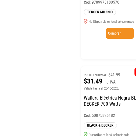
9789978180570
Cod:
TERCER MILENIO
No Disponible en local seleccionado
Comprar
$41.99
PRECIO NORMAL:
$31.49
Inc. IVA
Válida hasta el 25-10-2026.
Waflera Eléctrica Negra 
DECKER 700 Watts
50875826182
Cod:
BLACK & DECKER
Disponible en local seleccionado