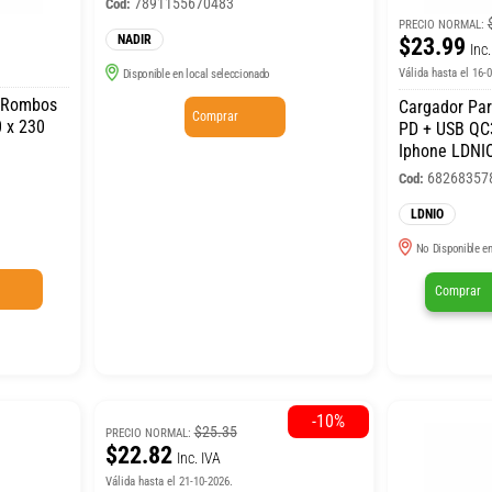
7891155670483
Cod:
PRECIO NORMAL:
NADIR
$23.99
Inc.
Válida hasta el 16-
Disponible en local seleccionado
e Rombos
Cargador Pa
Comprar
 x 230
PD + USB QC3
Iphone LDNI
68268357
Cod:
LDNIO
No Disponible en
Comprar
-10%
$25.35
PRECIO NORMAL:
$22.82
Inc. IVA
Válida hasta el 21-10-2026.