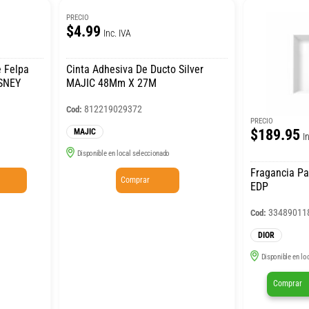
PRECIO
$4.99
Inc. IVA
Cinta Adhesiva De Ducto Silver
ISNEY
MAJIC 48Mm X 27M
812219029372
Cod:
PRECIO
$189.95
MAJIC
I
Disponible en local seleccionado
Fragancia Pa
Comprar
EDP
33489011
Cod:
DIOR
Disponible en lo
Comprar