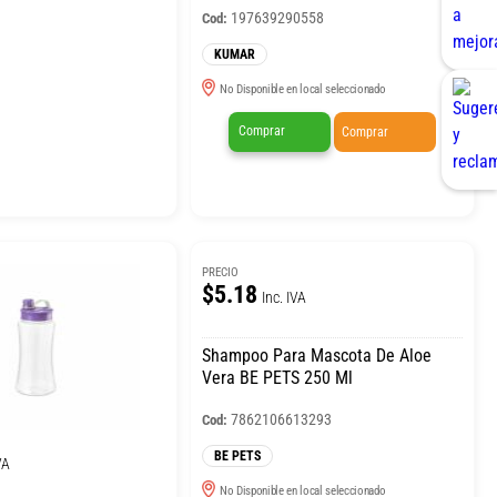
197639290558
Cod:
KUMAR
No Disponible en local seleccionado
Comprar
Comprar
PRECIO
$5.18
Inc. IVA
Shampoo Para Mascota De Aloe
Vera BE PETS 250 Ml
7862106613293
Cod:
BE PETS
VA
No Disponible en local seleccionado