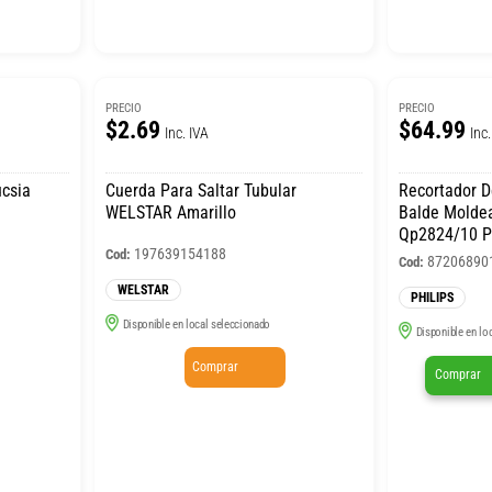
PRECIO
PRECIO
$2.69
$64.99
Inc. IVA
Inc.
csia
Cuerda Para Saltar Tubular
Recortador D
WELSTAR Amarillo
Balde Moldea
Qp2824/10 P
197639154188
Cod:
87206890
Cod:
WELSTAR
PHILIPS
Disponible en local seleccionado
Disponible en lo
Comprar
Comprar