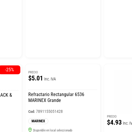
-25%
PRECIO
$5.01
Inc. IVA
Refractario Rectangular 6536
BLACK &
MARINEX Grande
7891155051428
Cod:
PRECIO
$4.93
MARINEX
Inc. I
Disponible en local seleccionado