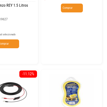
zo REY 1.5 Litros
Comprar
19627
cal seleccionado
Comprar
-11.12%