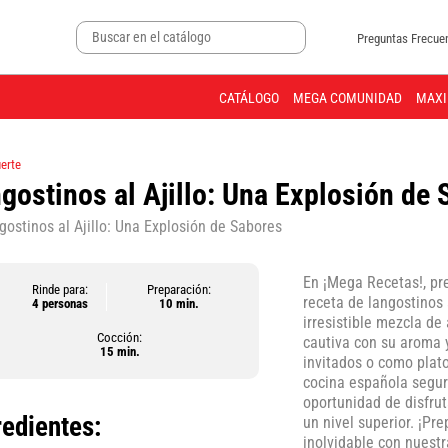
Preguntas Frecue
CATÁLOGO
MEGA COMUNIDAD
MAXI
uerte
gostinos al Ajillo: Una Explosión de
En ¡Mega Recetas!, pre
Rinde para:
Preparación:
receta de langostinos 
4 personas
10 min.
irresistible mezcla de 
Cocción:
cautiva con su aroma 
15 min.
invitados o como plato
cocina española seguro
oportunidad de disfrut
redientes:
un nivel superior. ¡Pr
inolvidable con nuestra