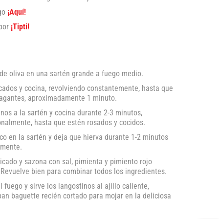
ogo
¡Aquí!
 por
¡Tipti!
 de oliva en una sartén grande a fuego medio.
icados y cocina, revolviendo constantemente, hasta que
ragantes, aproximadamente 1 minuto.
nos a la sartén y cocina durante 2-3 minutos,
onalmente, hasta que estén rosados y cocidos.
nco en la sartén y deja que hierva durante 1-2 minutos
amente.
picado y sazona con sal, pimienta y pimiento rojo
. Revuelve bien para combinar todos los ingredientes.
l fuego y sirve los langostinos al ajillo caliente,
n baguette recién cortado para mojar en la deliciosa