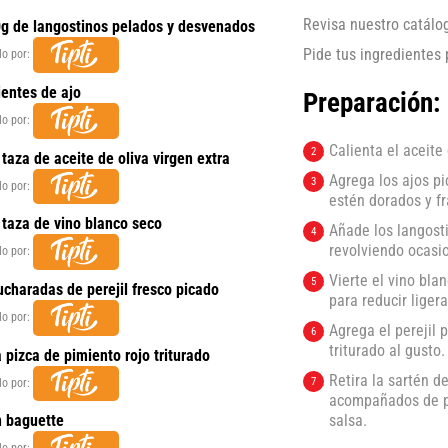
Revisa nuestro catál
g de langostinos pelados y desvenados
Pide tus ingredientes
lo por:
ientes de ajo
Preparación:
lo por:
Calienta el aceite
 taza de aceite de oliva virgen extra
Agrega los ajos p
lo por:
estén dorados y f
 taza de vino blanco seco
Añade los langosti
revolviendo ocasi
lo por:
Vierte el vino bla
ucharadas de perejil fresco picado
para reducir liger
lo por:
Agrega el perejil 
triturado al gusto
 pizca de pimiento rojo triturado
Retira la sartén de
lo por:
acompañados de pa
 baguette
salsa.