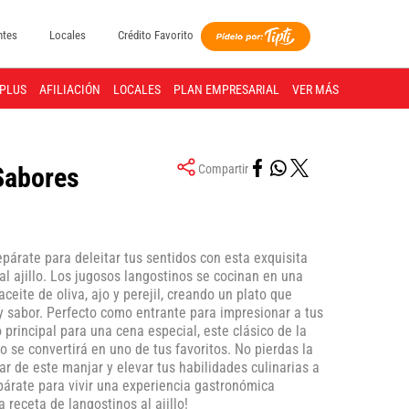
ntes
Locales
Crédito Favorito
PLUS
AFILIACIÓN
LOCALES
PLAN EMPRESARIAL
VER MÁS
 Sabores
Compartir
párate para deleitar tus sentidos con esta exquisita
al ajillo. Los jugosos langostinos se cocinan en una
aceite de oliva, ajo y perejil, creando un plato que
y sabor. Perfecto como entrante para impresionar a tus
 principal para una cena especial, este clásico de la
 se convertirá en uno de tus favoritos. No pierdas la
ar de este manjar y elevar tus habilidades culinarias a
epárate para vivir una experiencia gastronómica
 receta de langostinos al ajillo!