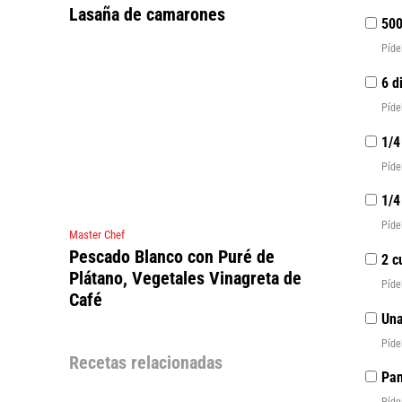
Lasaña de camarones
500
Píde
6 d
Píde
1/4
Píde
1/4
Píde
Master Chef
Pescado Blanco con Puré de
2 c
Plátano, Vegetales Vinagreta de
Píde
Café
Una
Píde
Recetas relacionadas
Pan