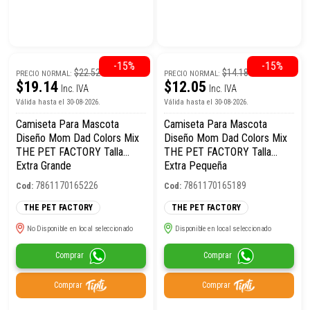
-15%
-15%
$22.52
$14.18
PRECIO NORMAL:
PRECIO NORMAL:
$19.14
$12.05
Inc. IVA
Inc. IVA
Válida hasta el 30-08-2026.
Válida hasta el 30-08-2026.
Camiseta Para Mascota
Camiseta Para Mascota
Diseño Mom Dad Colors Mix
Diseño Mom Dad Colors Mix
THE PET FACTORY Talla
THE PET FACTORY Talla
Extra Grande
Extra Pequeña
7861170165226
7861170165189
Cod:
Cod:
THE PET FACTORY
THE PET FACTORY
No Disponible en local seleccionado
Disponible en local seleccionado
Comprar
Comprar
Comprar
Comprar