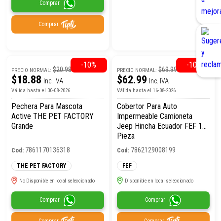
Comprar
Comprar
-10%
-10%
$20.98
$69.99
PRECIO NORMAL:
PRECIO NORMAL:
$18.88
$62.99
Inc. IVA
Inc. IVA
Válida hasta el 30-08-2026.
Válida hasta el 16-08-2026.
Pechera Para Mascota
Cobertor Para Auto
Active THE PET FACTORY
Impermeable Camioneta
Grande
Jeep Hincha Ecuador FEF 1
Pieza
7861170136318
7862129008199
Cod:
Cod:
THE PET FACTORY
FEF
No Disponible en local seleccionado
Disponible en local seleccionado
Comprar
Comprar
Comprar
Comprar