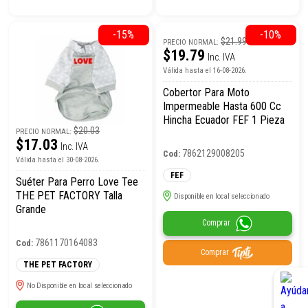
-15%
-10%
$21.99
PRECIO NORMAL:
$19.79
Inc. IVA
Válida hasta el 16-08-2026.
Cobertor Para Moto
Impermeable Hasta 600 Cc
Hincha Ecuador FEF 1 Pieza
$20.03
PRECIO NORMAL:
$17.03
Inc. IVA
7862129008205
Cod:
Válida hasta el 30-08-2026.
FEF
Suéter Para Perro Love Tee
THE PET FACTORY Talla
Disponible en local seleccionado
Grande
Comprar
7861170164083
Cod:
Comprar
THE PET FACTORY
No Disponible en local seleccionado