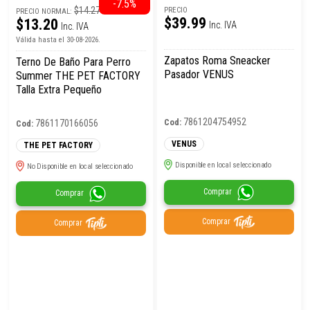
-7.5%
$14.27
PRECIO
PRECIO NORMAL:
$39.99
$13.20
Inc. IVA
Inc. IVA
Válida hasta el 30-08-2026.
Zapatos Roma Sneacker
Terno De Baño Para Perro
Pasador VENUS
Summer THE PET FACTORY
Talla Extra Pequeño
7861204754952
Cod:
7861170166056
Cod:
VENUS
THE PET FACTORY
Disponible en local seleccionado
No Disponible en local seleccionado
Comprar
Comprar
Comprar
Comprar