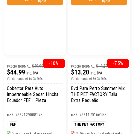
-10%
-7.5%
$49.99
$14.27
PRECIO NORMAL:
PRECIO NORMAL:
$44.99
$13.20
Inc. IVA
Inc. IVA
Válida hasta el 16-08-2026.
Válida hasta el 30-08-2026.
Cobertor Para Auto
Bvd Para Perro Summer Mix
Impermeable Sedan Hincha
THE PET FACTORY Talla
Ecuador FEF 1 Pieza
Extra Pequeño
7862129008175
7861170166155
Cod:
Cod:
FEF
THE PET FACTORY
Disponible en local seleccionado
No Disponible en local seleccionado