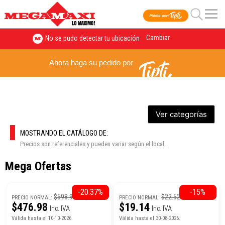
Cambiar
No se pudo detectar tu ubicación
Mega
Ahora haga su pedido por
Ofertas
Ver categorías
MOSTRANDO EL CATÁLOGO DE:
Precios son referenciales y pueden variar según el local.
Mega Ofertas
-20.37%
-15%
$598.99
$22.52
PRECIO NORMAL:
PRECIO NORMAL:
$476.98
$19.14
Inc. IVA
Inc. IVA
Válida hasta el 10-10-2026.
Válida hasta el 30-08-2026.