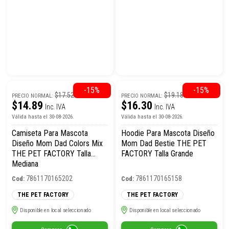
-15%
-15%
$17.52
$19.18
PRECIO NORMAL:
PRECIO NORMAL:
$14.89
$16.30
Inc. IVA
Inc. IVA
Válida hasta el 30-08-2026.
Válida hasta el 30-08-2026.
Camiseta Para Mascota
Hoodie Para Mascota Diseño
Diseño Mom Dad Colors Mix
Mom Dad Bestie THE PET
THE PET FACTORY Talla
FACTORY Talla Grande
Mediana
7861170165202
7861170165158
Cod:
Cod:
THE PET FACTORY
THE PET FACTORY
Disponible en local seleccionado
Disponible en local seleccionado