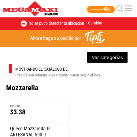
Cambiar
No se pudo detectar tu ubicación
Ahora haga su pedido por
Ver categorías
MOSTRANDO EL CATÁLOGO DE:
Precios son referenciales y pueden variar según el local.
Mozzarella
PRECIO
$3.38
Queso Mozzarella EL
ARTESANAL 500 G