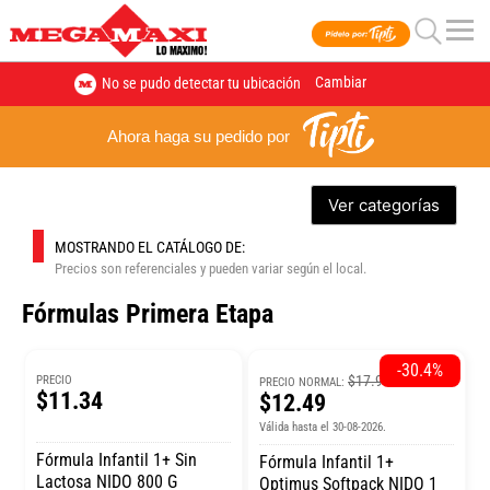
Cambiar
No se pudo detectar tu ubicación
Ahora haga su pedido por
Ver categorías
MOSTRANDO EL CATÁLOGO DE:
Precios son referenciales y pueden variar según el local.
Fórmulas Primera Etapa
-30.4%
$17.95
PRECIO
PRECIO NORMAL:
$11.34
$12.49
Válida hasta el 30-08-2026.
Fórmula Infantil 1+ Sin
Fórmula Infantil 1+
Lactosa NIDO 800 G
Optimus Softpack NIDO 1