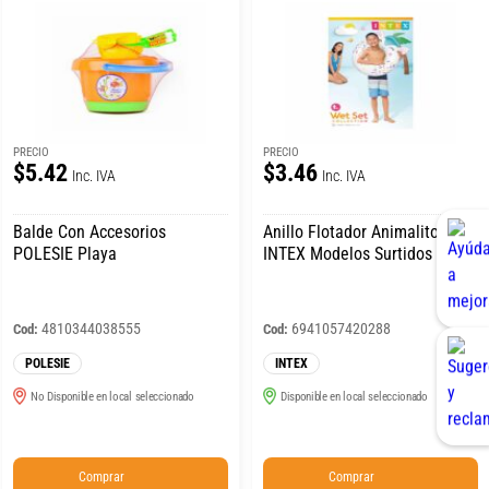
PRECIO
PRECIO
$5.42
$3.46
Inc. IVA
Inc. IVA
Balde Con Accesorios
Anillo Flotador Animalitos
POLESIE Playa
INTEX Modelos Surtidos
4810344038555
6941057420288
Cod:
Cod:
POLESIE
INTEX
No Disponible en local seleccionado
Disponible en local seleccionado
Comprar
Comprar