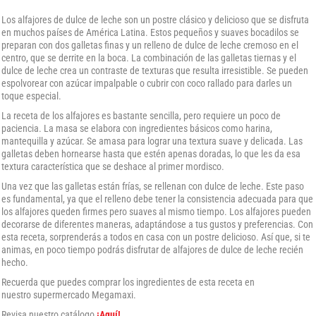
Los alfajores de dulce de leche son un postre clásico y delicioso que se disfruta
en muchos países de América Latina. Estos pequeños y suaves bocadilos se
preparan con dos galletas finas y un relleno de dulce de leche cremoso en el
centro, que se derrite en la boca. La combinación de las galletas tiernas y el
dulce de leche crea un contraste de texturas que resulta irresistible. Se pueden
espolvorear con azúcar impalpable o cubrir con coco rallado para darles un
toque especial.
La receta de los alfajores es bastante sencilla, pero requiere un poco de
paciencia. La masa se elabora con ingredientes básicos como harina,
mantequilla y azúcar. Se amasa para lograr una textura suave y delicada. Las
galletas deben hornearse hasta que estén apenas doradas, lo que les da esa
textura característica que se deshace al primer mordisco.
Una vez que las galletas están frías, se rellenan con dulce de leche. Este paso
es fundamental, ya que el relleno debe tener la consistencia adecuada para que
los alfajores queden firmes pero suaves al mismo tiempo. Los alfajores pueden
decorarse de diferentes maneras, adaptándose a tus gustos y preferencias. Con
esta receta, sorprenderás a todos en casa con un postre delicioso. Así que, si te
animas, en poco tiempo podrás disfrutar de alfajores de dulce de leche recién
hecho.
Recuerda que puedes comprar los ingredientes de esta receta en
nuestro supermercado Megamaxi.
Revisa nuestro catálogo
¡Aquí!