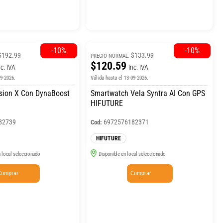
-10%
-10%
$192.99
$133.99
PRECIO NORMAL:
$120.59
nc. IVA
Inc. IVA
09-2026.
Válida hasta el 13-09-2026.
sion X Con DynaBoost
Smartwatch Vela Syntra AI Con GPS
HIFUTURE
82739
6972576182371
Cod:
HIFUTURE
 local seleccionado
Disponible en local seleccionado
Comprar
Comprar