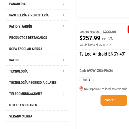
PANADERÍA
PASTELERÍA Y REPOSTERÍA
PATIO Y JARDÍN
$299.99
PRECIO NORMAL:
$257.99
PRODUCTOS DESTACADOS
Inc. IVA
Válida hasta el 25-10-2026.
ROPA ESCOLAR SIERRA
Tv Led Android ENGY 43″
SALUD
6926130549636
Cod:
TECNOLOGÍA
ENGY
TECNOLOGÍA REGRESO A CLASES
No Disponible en local seleccionado
TELECOMUNICACIONES
Comprar
ÚTILES ESCOLARES
VERANO SIERRA