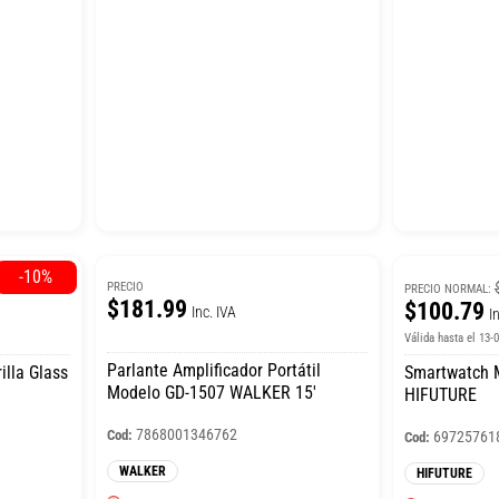
-10%
PRECIO
PRECIO NORMAL:
$181.99
$100.79
Inc. IVA
I
Válida hasta el 13-
Parlante Amplificador Portátil
illa Glass
Smartwatch M
Modelo GD-1507 WALKER 15′
HIFUTURE
7868001346762
Cod:
69725761
Cod:
WALKER
HIFUTURE