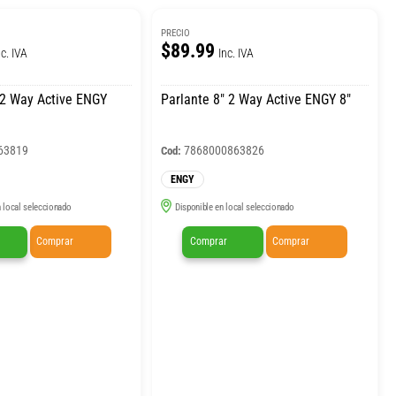
PRECIO
$89.99
nc. IVA
Inc. IVA
 2 Way Active ENGY
Parlante 8″ 2 Way Active ENGY 8″
63819
7868000863826
Cod:
ENGY
 local seleccionado
Disponible en local seleccionado
Comprar
Comprar
Comprar