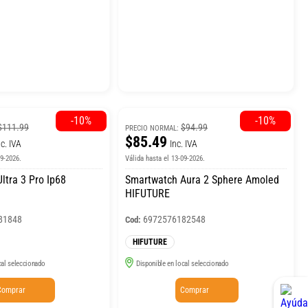
-10%
-10%
$111.99
$94.99
PRECIO NORMAL:
$85.49
nc. IVA
Inc. IVA
09-2026.
Válida hasta el 13-09-2026.
ltra 3 Pro Ip68
Smartwatch Aura 2 Sphere Amoled
HIFUTURE
81848
6972576182548
Cod:
HIFUTURE
cal seleccionado
Disponible en local seleccionado
Comprar
Comprar