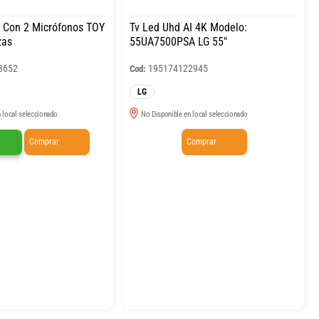
 Con 2 Micrófonos TOY
Tv Led Uhd AI 4K Modelo:
zas
55UA7500PSA LG 55″
3652
195174122945
Cod:
LG
 local seleccionado
No Disponible en local seleccionado
Comprar
Comprar