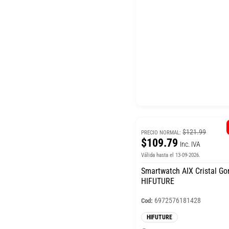
$121.99
PRECIO NORMAL:
$109.79
Inc. IVA
Válida hasta el 13-09-2026.
Smartwatch AIX Cristal Gor
HIFUTURE
6972576181428
Cod:
HIFUTURE