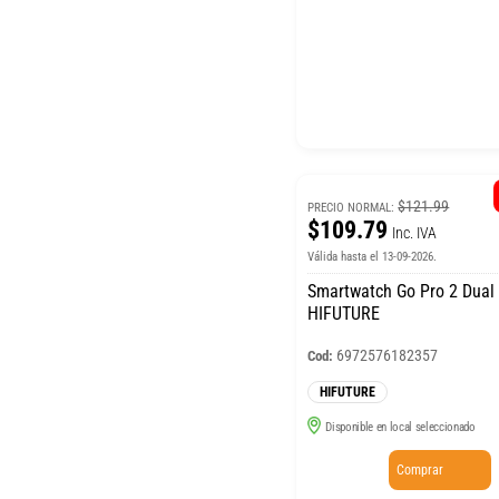
$121.99
PRECIO NORMAL:
$109.79
Inc. IVA
Válida hasta el 13-09-2026.
Smartwatch Go Pro 2 Dual
HIFUTURE
6972576182357
Cod:
HIFUTURE
Disponible en local seleccionado
Comprar