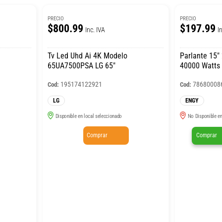
PRECIO
PRECIO
$800.99
$197.99
Inc. IVA
I
Tv Led Uhd Ai 4K Modelo
Parlante 15″
65UA7500PSA LG 65″
40000 Watts
195174122921
78680008
Cod:
Cod:
LG
ENGY
Disponible en local seleccionado
No Disponible en
Comprar
Comprar