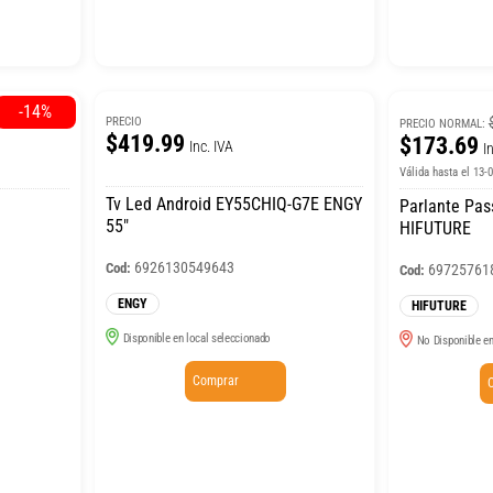
-14%
PRECIO
PRECIO NORMAL:
$419.99
$173.69
Inc. IVA
I
Válida hasta el 13-
Tv Led Android EY55CHIQ-G7E ENGY
Parlante Pas
55″
HIFUTURE
6926130549643
Cod:
69725761
Cod:
ENGY
HIFUTURE
Disponible en local seleccionado
No Disponible en
Comprar