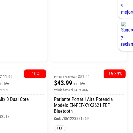
-10%
-15.39%
$111.99
$51.99
PRECIO NORMAL:
$43.99
nc. IVA
Inc. IVA
09-2026.
Válida hasta el 14-09-2026.
ix 3 Dual Core
Parlante Portátil Alta Potencia
Modelo EN-FEF-XYX2621 FEF
Bluetooth
82517
7861223831269
Cod:
FEF