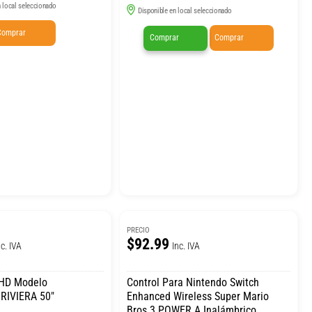
 local seleccionado
Disponible en local seleccionado
Comprar
Comprar
Comprar
PRECIO
$92.99
nc. IVA
Inc. IVA
UHD Modelo
Control Para Nintendo Switch
RIVIERA 50″
Enhanced Wireless Super Mario
Bros 3 POWER A Inalámbrico