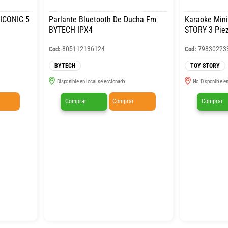
BICONIC 5
Parlante Bluetooth De Ducha Fm
Karaoke Mini
BYTECH IPX4
STORY 3 Pie
805112136124
79830223
Cod:
Cod:
BYTECH
TOY STORY
Disponible en local seleccionado
No Disponible en
Comprar
Comprar
Comprar