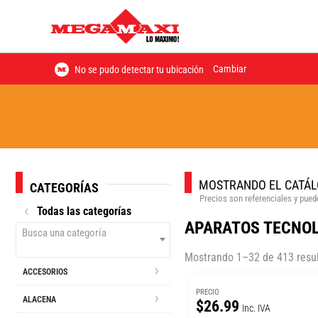
Cambiar
No se pudo detectar tu ubicación
MOSTRANDO EL CATÁL
CATEGORÍAS
Precios son referenciales y puede
Todas las categorías
APARATOS TECNO
Busca una categoría
Mostrando 1–32 de 413 resu
ACCESORIOS
PRECIO
ALACENA
$26.99
Inc. IVA