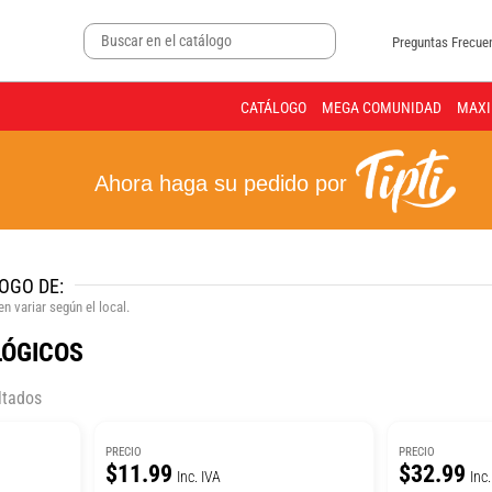
Preguntas Frecue
CATÁLOGO
MEGA COMUNIDAD
MAXI
Ahora haga su pedido por
OGO DE:
n variar según el local.
LÓGICOS
ltados
PRECIO
PRECIO
$11.99
$32.99
Inc. IVA
Inc.