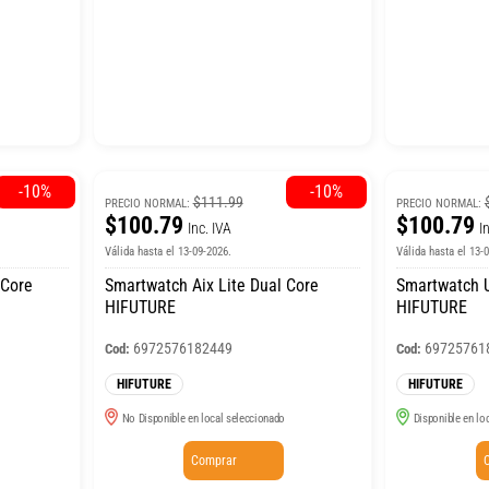
-10%
-10%
$111.99
PRECIO NORMAL:
PRECIO NORMAL:
$100.79
$100.79
Inc. IVA
I
Válida hasta el 13-09-2026.
Válida hasta el 13-
 Core
Smartwatch Aix Lite Dual Core
Smartwatch U
HIFUTURE
HIFUTURE
6972576182449
69725761
Cod:
Cod:
HIFUTURE
HIFUTURE
No Disponible en local seleccionado
Disponible en lo
Comprar