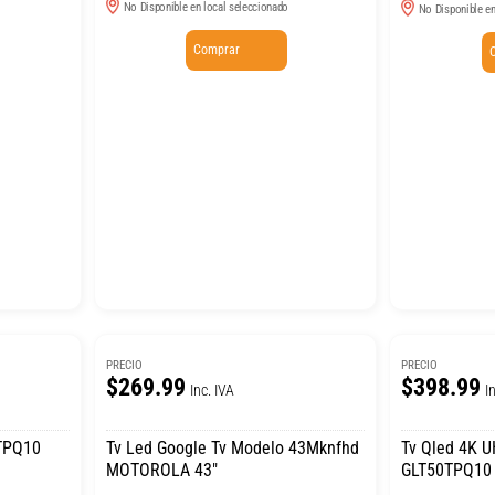
No Disponible en local seleccionado
No Disponible en
Comprar
PRECIO
PRECIO
$269.99
$398.99
Inc. IVA
I
2TPQ10
Tv Led Google Tv Modelo 43Mknfhd
Tv Qled 4K 
MOTOROLA 43″
GLT50TPQ10 