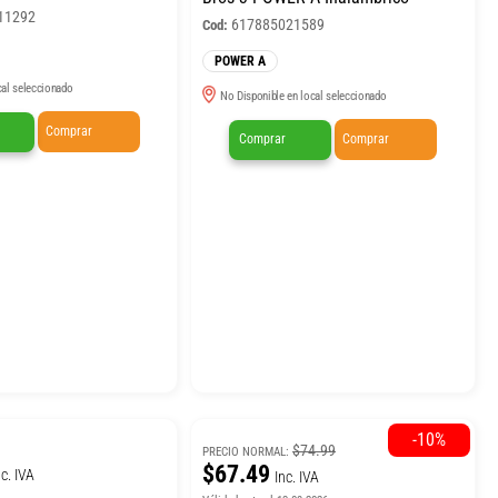
11292
617885021589
Cod:
POWER A
cal seleccionado
No Disponible en local seleccionado
Comprar
Comprar
Comprar
-10%
$74.99
PRECIO NORMAL:
$67.49
nc. IVA
Inc. IVA