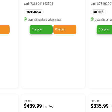
7861041193594
87310000
Cod:
Cod:
MOTOROLA
RIVIERA
Disponible en local seleccionado
Disponible en lo
Comprar
Comprar
Comprar
PRECIO
PRECIO
$439.99
$335.99
Inc. IVA
I