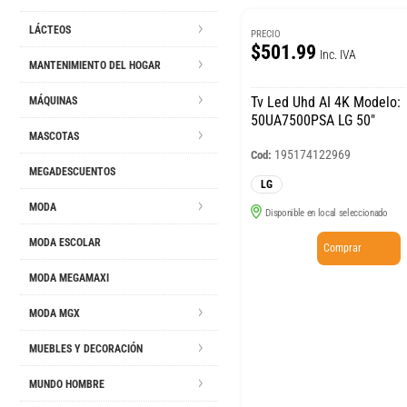
LÁCTEOS
PRECIO
$501.99
Inc. IVA
MANTENIMIENTO DEL HOGAR
Tv Led Uhd AI 4K Modelo:
MÁQUINAS
50UA7500PSA LG 50″
MASCOTAS
195174122969
Cod:
MEGADESCUENTOS
LG
MODA
Disponible en local seleccionado
MODA ESCOLAR
Comprar
MODA MEGAMAXI
MODA MGX
MUEBLES Y DECORACIÓN
MUNDO HOMBRE