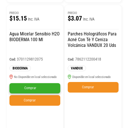
PRECIO
PRECIO
$15.15
$3.07
Inc. IVA
Inc. IVA
Agua Micelar Sensibio H2O
Parches Holográficos Para
BIODERMA 100 Ml
Acné Con Té Y Ceniza
Volcánica VANDUX 20 Uds
3701129812075
7862112200418
Cod:
Cod:
BIODERMA
VANDUX
No Disponible en local seleccionado
Disponible en local seleccionado
Comprar
Comprar
Comprar