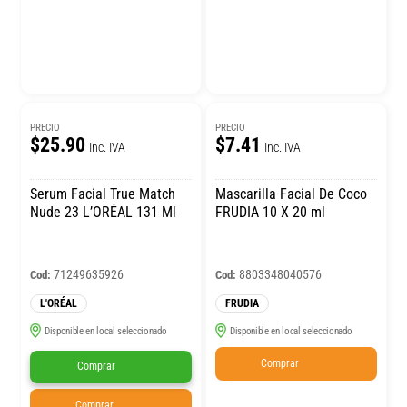
PRECIO
PRECIO
$25.90
$7.41
Inc. IVA
Inc. IVA
Serum Facial True Match
Mascarilla Facial De Coco
Nude 23 L’ORÉAL 131 Ml
FRUDIA 10 X 20 ml
71249635926
8803348040576
Cod:
Cod:
L'ORÉAL
FRUDIA
Disponible en local seleccionado
Disponible en local seleccionado
Comprar
Comprar
Comprar