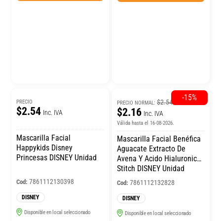
-15%
$2.54
PRECIO
PRECIO NORMAL:
$2.54
$2.16
Inc. IVA
Inc. IVA
Válida hasta el 16-08-2026.
Mascarilla Facial
Mascarilla Facial Benéfica
Happykids Disney
Aguacate Extracto De
Princesas DISNEY Unidad
Avena Y Acido Hialuronico
Stitch DISNEY Unidad
7861112130398
Cod:
7861112132828
Cod:
DISNEY
DISNEY
Disponible en local seleccionado
Disponible en local seleccionado