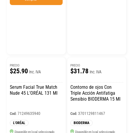
PRECIO
PRECIO
$25.90
$31.78
Inc. IVA
Inc. IVA
Serum Facial True Match
Contorno de ojos Con
Nude 45 L’ORÉAL 131 Ml
Triple Acción Antifatiga
Sensibio BIODERMA 15 Ml
71249635940
3701129811467
Cod:
Cod:
L'ORÉAL
BIODERMA
Disponible en local seleccionado
Disponible en local seleccionado