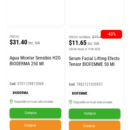
-40%
$19.41
PRECIO
PRECIO NORMAL:
$31.40
$11.65
Inc. IVA
Inc. IVA
Válida hasta el 9-08-2026.
Agua Micelar Sensibio H2O
Serum Facial Lifting Efecto
BIODERMA 250 Ml
Tensor BIOFEMME 50 Ml
3701129812068
Cod:
7862121320657
Cod:
BIODERMA
BIOFEMME
Disponible en local seleccionado
Disponible en local seleccionado
Comprar
Comprar
Comprar
Comprar