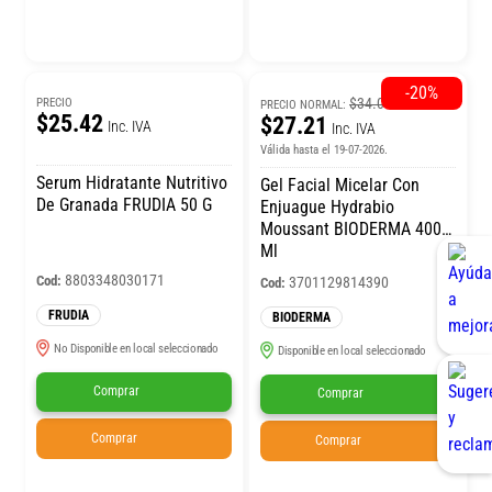
-20%
$34.01
PRECIO
PRECIO NORMAL:
$25.42
$27.21
Inc. IVA
Inc. IVA
Válida hasta el 19-07-2026.
Serum Hidratante Nutritivo
Gel Facial Micelar Con
De Granada FRUDIA 50 G
Enjuague Hydrabio
Moussant BIODERMA 400
Ml
8803348030171
Cod:
3701129814390
Cod:
FRUDIA
BIODERMA
No Disponible en local seleccionado
Disponible en local seleccionado
Comprar
Comprar
Comprar
Comprar