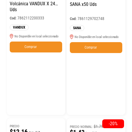
Volcánica VANDUX X 24
SANA x50 Uds
Uds
7862112200333
Cod:
7861129702748
Cod:
VANDUX
SANA
No Disponible en local seleccionado
No Disponible en local seleccionado
Comprar
Comprar
-20%
$1.79
PRECIO
PRECIO NORMAL:
$12.16