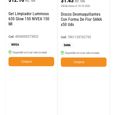
$1.43
Inc. IVA
Inc. IVA
Válida hasta el 25-10-2026.
Gel Limpiador Luminous
Discos Desmaquillantes
630 Glow 150 NIVEA 150
Con Forma De Flor SANA
Ml
x50 Uds
4006000273822
Cod:
7861129702755
Cod:
NIVEA
SANA
Disponible en local seleccionado
Disponible en local seleccionado
Comprar
Comprar