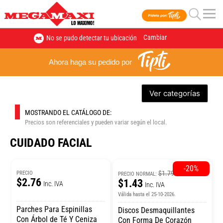
Cambiar
No se pudo detectar tu ubicación
Ahora haga su pedido por
Ver categorías
MOSTRANDO EL CATÁLOGO DE:
Precios son referenciales y pueden variar según el local.
CUIDADO FACIAL
-20%
$1.79
PRECIO
PRECIO NORMAL:
$2.76
$1.43
Inc. IVA
Inc. IVA
Válida hasta el 25-10-2026.
Parches Para Espinillas
Discos Desmaquillantes
Con Árbol de Té Y Ceniza
Con Forma De Corazón