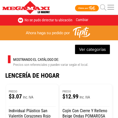
Cambiar
No se pudo detectar tu ubicación
Ahora haga su pedido por
Ver categorías
MOSTRANDO EL CATÁLOGO DE:
Precios son referenciales y pueden variar según el local.
LENCERÍA DE HOGAR
PRECIO
PRECIO
$3.07
$12.99
Inc. IVA
Inc. IVA
Individual Plástico San
Cojín Con Cierre Y Relleno
Valentín Corazones Rojo
Beige Ondas POMAROSA