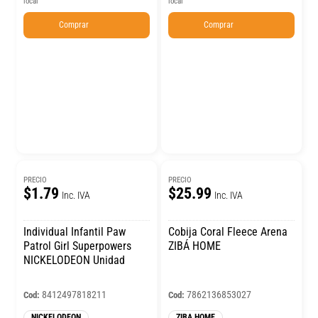
Comprar
Comprar
PRECIO
PRECIO
$1.79
$25.99
Inc. IVA
Inc. IVA
Individual Infantil Paw
Cobija Coral Fleece Arena
Patrol Girl Superpowers
ZIBÁ HOME
NICKELODEON Unidad
8412497818211
7862136853027
Cod:
Cod:
NICKELODEON
ZIBA HOME