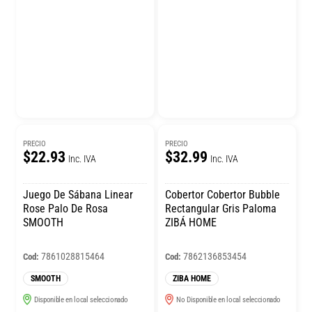
PRECIO
PRECIO
$22.93
$32.99
Inc. IVA
Inc. IVA
Juego De Sábana Linear
Cobertor Cobertor Bubble
Rose Palo De Rosa
Rectangular Gris Paloma
SMOOTH
ZIBÁ HOME
7861028815464
7862136853454
Cod:
Cod:
SMOOTH
ZIBA HOME
Disponible en local seleccionado
No Disponible en local seleccionado