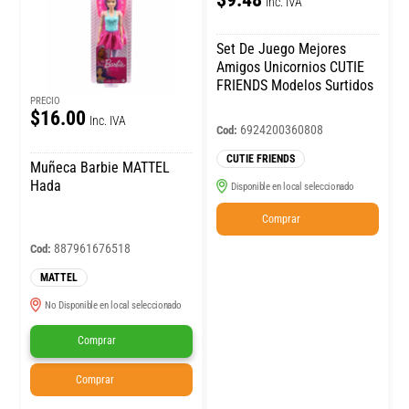
Inc. IVA
Set De Juego Mejores
Amigos Unicornios CUTIE
FRIENDS Modelos Surtidos
PRECIO
$16.00
Inc. IVA
6924200360808
Cod:
CUTIE FRIENDS
Muñeca Barbie MATTEL
Hada
Disponible en local seleccionado
Comprar
887961676518
Cod:
MATTEL
No Disponible en local seleccionado
Comprar
Comprar