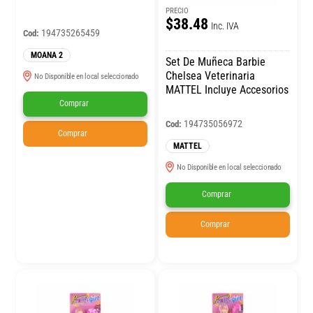
PRECIO
$38.48
Inc. IVA
194735265459
Cod:
MOANA 2
Set De Muñeca Barbie
Chelsea Veterinaria
No Disponible en local seleccionado
MATTEL Incluye Accesorios
Comprar
194735056972
Cod:
Comprar
MATTEL
No Disponible en local seleccionado
Comprar
Comprar