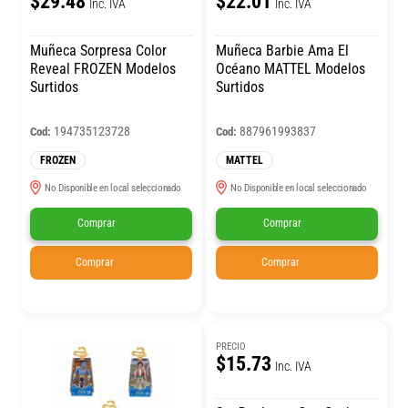
$29.48
$22.01
Inc. IVA
Inc. IVA
Muñeca Sorpresa Color
Muñeca Barbie Ama El
Reveal FROZEN Modelos
Océano MATTEL Modelos
Surtidos
Surtidos
194735123728
887961993837
Cod:
Cod:
FROZEN
MATTEL
No Disponible en local seleccionado
No Disponible en local seleccionado
Comprar
Comprar
Comprar
Comprar
PRECIO
$15.73
Inc. IVA