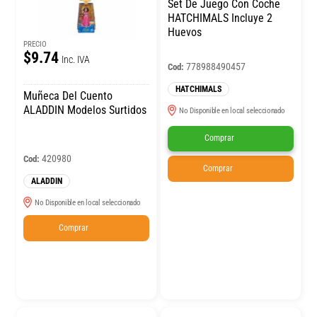
Set De Juego Con Coche
HATCHIMALS Incluye 2
Huevos
PRECIO
$9.74
Inc. IVA
778988490457
Cod:
HATCHIMALS
Muñeca Del Cuento
ALADDIN Modelos Surtidos
No Disponible en local seleccionado
Comprar
420980
Cod:
Comprar
ALADDIN
No Disponible en local seleccionado
Comprar