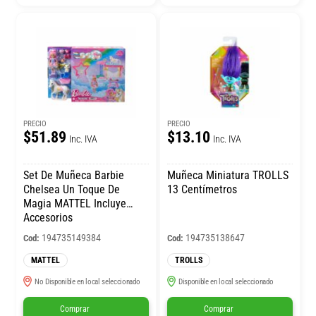
PRECIO
PRECIO
$51.89
$13.10
Inc. IVA
Inc. IVA
Set De Muñeca Barbie
Muñeca Miniatura TROLLS
Chelsea Un Toque De
13 Centímetros
Magia MATTEL Incluye
Accesorios
194735149384
194735138647
Cod:
Cod:
MATTEL
TROLLS
No Disponible en local seleccionado
Disponible en local seleccionado
Comprar
Comprar