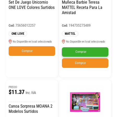
Set De Juego Unicornio
Muñeca Barbie Teresa
ONE LOVE Colores Surtidos
MATTEL Receta Para La
Amistad
75656012257
194735275489
Cod:
Cod:
ONE LOVE
MATTEL
No Disponible en local seleccionado
No Disponible en local seleccionado
Comprar
Comprar
Comprar
PRECIO
$11.37
Inc. IVA
Canoa Sorpresa MOANA 2
Modelos Surtidos