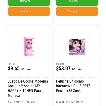
Comprar
Comprar
Comprar
Comprar
PRECIO
PRECIO
$9.65
$53.07
Inc. IVA
Inc. IVA
Juego De Cocina Moderna
Peluche Unicornio
Con Luz Y Sonido MY
Interactivo CLUB PETZ
HAPPY KITCHEN Para
Posee +35 Sonidos
Muñeca
8401017892954
8421134093881
Cod:
Cod: