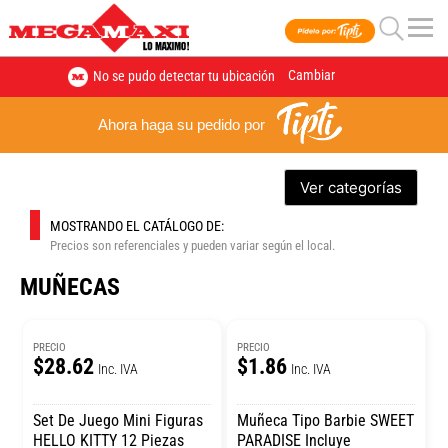
Cambiar
No se pudo detectar tu ubicación
Ahora haga su pedido por
Ver categorías
MOSTRANDO EL CATÁLOGO DE:
Precios son referenciales y pueden variar según el local.
MUÑECAS
PRECIO
PRECIO
$28.62
$1.86
Inc. IVA
Inc. IVA
Set De Juego Mini Figuras
Muñeca Tipo Barbie SWEET
HELLO KITTY 12 Piezas
PARADISE Incluye