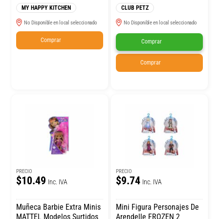
MY HAPPY KITCHEN
CLUB PETZ
No Disponible en local seleccionado
No Disponible en local seleccionado
Comprar
Comprar
Comprar
PRECIO
PRECIO
$10.49
$9.74
Inc. IVA
Inc. IVA
Muñeca Barbie Extra Minis
Mini Figura Personajes De
MATTEL Modelos Surtidos
Arendelle FROZEN 2