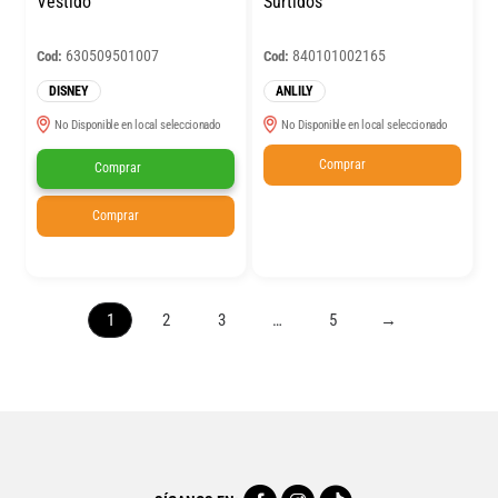
Vestido
Surtidos
630509501007
840101002165
Cod:
Cod:
DISNEY
ANLILY
No Disponible en local seleccionado
No Disponible en local seleccionado
Comprar
Comprar
Comprar
1
2
3
…
5
→