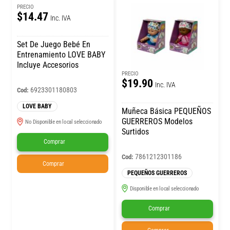
PRECIO
$14.47
Inc. IVA
Set De Juego Bebé En
Entrenamiento LOVE BABY
Incluye Accesorios
PRECIO
$19.90
Inc. IVA
6923301180803
Cod:
LOVE BABY
Muñeca Básica PEQUEÑOS
GUERREROS Modelos
No Disponible en local seleccionado
Surtidos
Comprar
7861212301186
Cod:
Comprar
PEQUEÑOS GUERREROS
Disponible en local seleccionado
Comprar