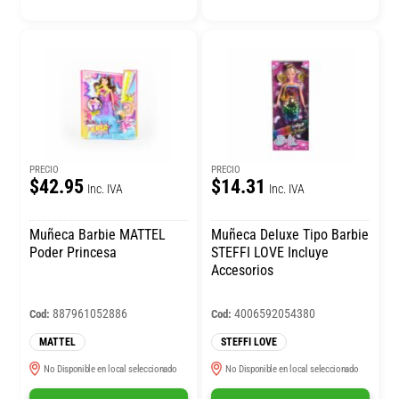
PRECIO
PRECIO
$42.95
$14.31
Inc. IVA
Inc. IVA
Muñeca Barbie MATTEL
Muñeca Deluxe Tipo Barbie
Poder Princesa
STEFFI LOVE Incluye
Accesorios
887961052886
4006592054380
Cod:
Cod:
MATTEL
STEFFI LOVE
No Disponible en local seleccionado
No Disponible en local seleccionado