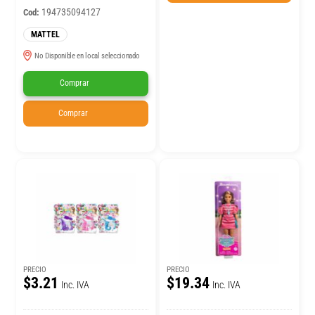
194735094127
Cod:
MATTEL
No Disponible en local seleccionado
Comprar
Comprar
PRECIO
PRECIO
$3.21
$19.34
Inc. IVA
Inc. IVA