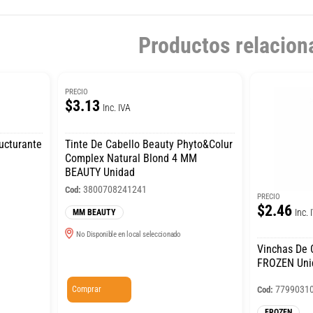
Productos relacion
PRECIO
$3.13
Inc. IVA
ucturante
Tinte De Cabello Beauty Phyto&Colur
Complex Natural Blond 4 MM
BEAUTY Unidad
3800708241241
Cod:
PRECIO
$2.46
Inc. 
MM BEAUTY
No Disponible en local seleccionado
Vinchas De 
FROZEN Uni
7799031
Comprar
Cod:
FROZEN