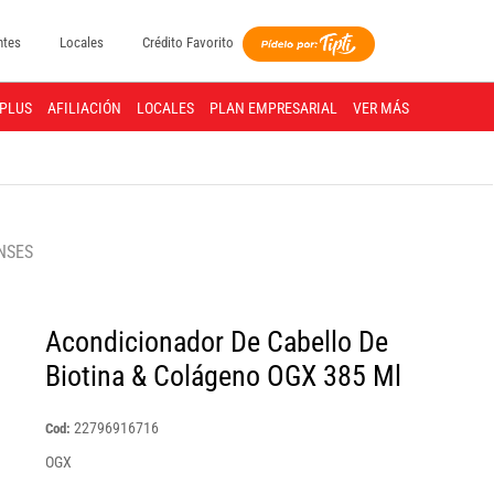
ntes
Locales
Crédito Favorito
PLUS
AFILIACIÓN
LOCALES
PLAN EMPRESARIAL
VER MÁS
NSES
Acondicionador De Cabello De
Biotina & Colágeno OGX 385 Ml
22796916716
Cod:
OGX