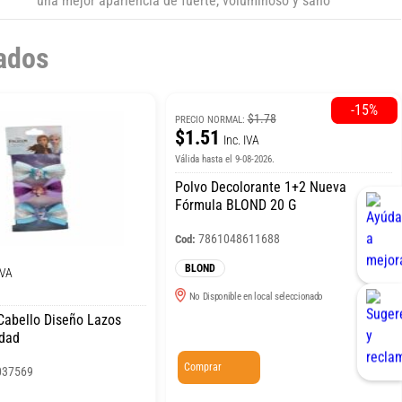
una mejor apariencia de fuerte, voluminoso y sano
ados
-15%
$1.78
PRECIO NORMAL:
$1.51
Inc. IVA
Válida hasta el 9-08-2026.
Polvo Decolorante 1+2 Nueva
Fórmula BLOND 20 G
7861048611688
Cod:
BLOND
IVA
No Disponible en local seleccionado
Cabello Diseño Lazos
dad
Comprar
037569