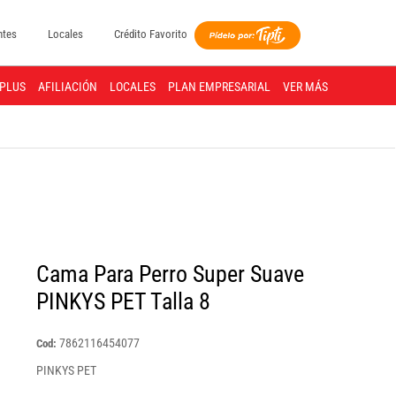
ntes
Locales
Crédito Favorito
PLUS
AFILIACIÓN
LOCALES
PLAN EMPRESARIAL
VER MÁS
Cama Para Perro Super Suave
PINKYS PET Talla 8
7862116454077
Cod:
PINKYS PET