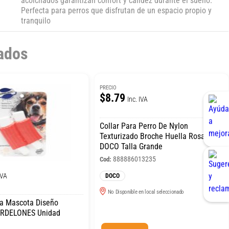
acolchados garantizan confort y calidez durante el sueño.
Perfecta para perros que disfrutan de un espacio propio y
tranquilo
ados
PRECIO
$8.79
Inc. IVA
Collar Para Perro De Nylon
Texturizado Broche Huella Rosado
DOCO Talla Grande
888886013235
Cod:
IVA
DOCO
No Disponible en local seleccionado
a Mascota Diseño
MORDELONES Unidad