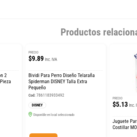
Productos relacion
PRECIO
$9.89
Inc. IVA
on 2
Bividi Para Perro Diseño Telaraña
 Pieza
Spiderman DISNEY Talla Extra
Pequeño
7861183933492
Cod:
PRECIO
$5.13
Inc. 
DISNEY
Disponible en local seleccionado
Juguete Par
Costillar 