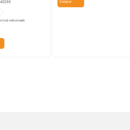
540269
Comprar
n local seleccionado