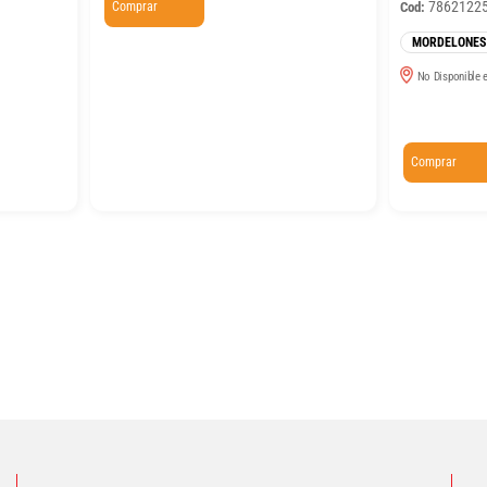
7862122
Comprar
Cod:
MORDELONES
No Disponible e
Comprar