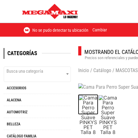
Cambiar
No se pudo detectar tu ubicación
MOSTRANDO EL CATÁLO
CATEGORÍAS
Precios son referenciales y pueden
Inicio
/
Catálogo
/
MASCOTAS
Busca una categoría
ACCESORIOS
ALACENA
AUTOMOTRIZ
BELLEZA
CATÁLOGO FAMILIA