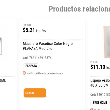
Productos relacion
PRECIO
$5.21
Inc. IVA
Macetero Paradise Color Negro
PLAPASA Mediano
7861146915374
Cod:
PRECIO
$11.13
PLAPASA
Inc
No Disponible en local seleccionado
HOME
Espejo Ara
40 X 50 CM
Comprar
8401018
Cod:
FREE HOME