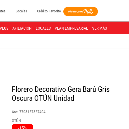
ntes
Locales
Crédito Favorito
PLUS
AFILIACIÓN
LOCALES
PLAN EMPRESARIAL
VER MÁS
Florero Decorativo Gera Barú Gris
Oscura OTÚN Unidad
7703157357494
Cod:
OTÚN
-15%