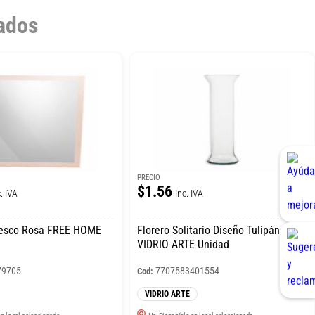
ados
PRECIO
$1.56
. IVA
Inc. IVA
besco Rosa FREE HOME
Florero Solitario Diseño Tulipán
VIDRIO ARTE Unidad
79705
7707583401554
Cod:
VIDRIO ARTE