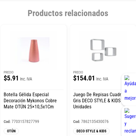
Productos relacionados
PRECIO
PRECIO
$5.91
$154.01
Inc. IVA
Inc. IVA
Botella Gélida Especial
Juego De Repisas Cuadrada
Decoración Mykonos Cobre
Gris DECO STYLE & KIDS x 3
Mate OTÚN 25×10,5x1Cm
Unidades
7703157827799
7862135430076
Cod:
Cod:
OTÚN
DECO STYLE & KIDS