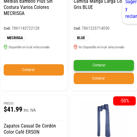
Medias Bamboo Plus Sin
Camisa Manga Larga Confort
Costura Varios Colores
Gris BLUE
MECRISGA
7861143722128
7861223714050
Cod:
Cod:
MECRISGA
BLUE
Disponible en local seleccionado
No Disponible en local seleccionado
Comprar
Comprar
Comprar
-50%
PRECIO
$41.99
Inc. IVA
Zapatos Casual De Cordón
Color Café ERSON