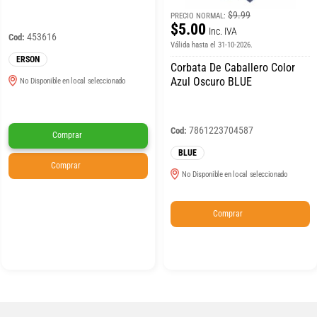
$9.99
PRECIO NORMAL:
$5.00
Inc. IVA
453616
Cod:
Válida hasta el 31-10-2026.
ERSON
Corbata De Caballero Color
Azul Oscuro BLUE
No Disponible en local seleccionado
7861223704587
Cod:
Comprar
BLUE
Comprar
No Disponible en local seleccionado
Comprar