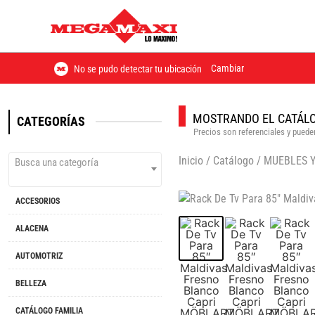
Cambiar
No se pudo detectar tu ubicación
MOSTRANDO EL CATÁLO
CATEGORÍAS
Precios son referenciales y pueden
Inicio
/
Catálogo
/
MUEBLES 
Busca una categoría
ACCESORIOS
ALACENA
AUTOMOTRIZ
BELLEZA
CATÁLOGO FAMILIA