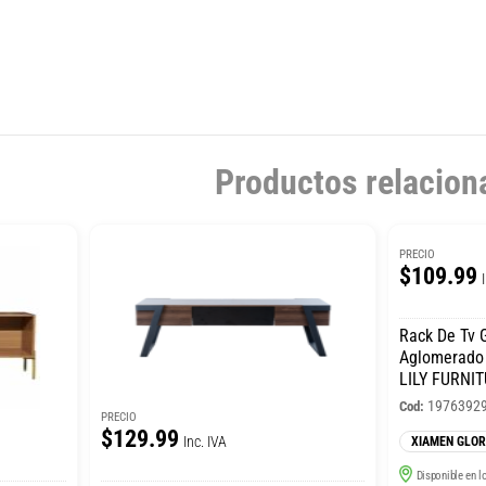
Productos relacion
PRECIO
$109.99
Rack De Tv 
Aglomerado
LILY FURNI
1976392
Cod:
PRECIO
$129.99
Inc. IVA
XIAMEN GLOR
Disponible en l