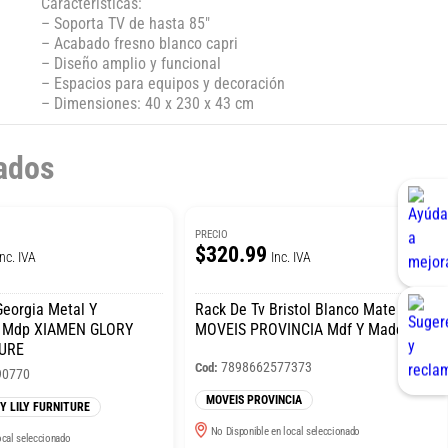
Caracteristicas:
– Soporta TV de hasta 85″
– Acabado fresno blanco capri
– Diseño amplio y funcional
– Espacios para equipos y decoración
– Dimensiones: 40 x 230 x 43 cm
ados
PRECIO
$320.99
Inc. IVA
Inc. IVA
Georgia Metal Y
Rack De Tv Bristol Blanco Mate
 Mdp XIAMEN GLORY
MOVEIS PROVINCIA Mdf Y Madera
TURE
7898662577373
Cod:
90770
MOVEIS PROVINCIA
Y LILY FURNITURE
No Disponible en local seleccionado
ocal seleccionado