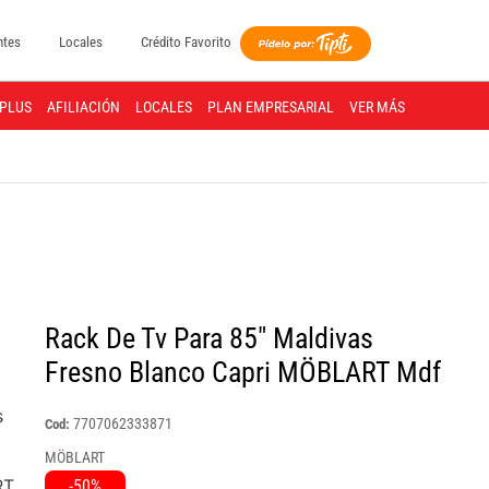
ntes
Locales
Crédito Favorito
PLUS
AFILIACIÓN
LOCALES
PLAN EMPRESARIAL
VER MÁS
Rack De Tv Para 85″ Maldivas
Fresno Blanco Capri MÖBLART Mdf
7707062333871
Cod:
MÖBLART
-50%