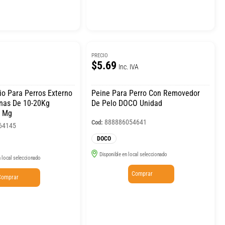
PRECIO
$5.69
Inc. IVA
io Para Perros Externo
Peine Para Perro Con Removedor
nas De 10-20Kg
De Pelo DOCO Unidad
0 Mg
888886054641
Cod:
64145
DOCO
Disponible en local seleccionado
 local seleccionado
Comprar
Comprar