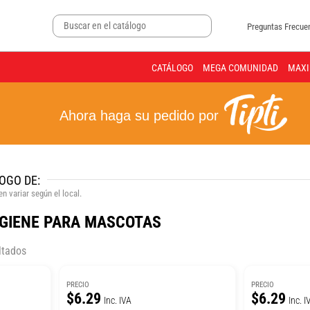
Preguntas Frecue
CATÁLOGO
MEGA COMUNIDAD
MAXI
Ahora haga su pedido por
OGO DE:
n variar según el local.
IGIENE PARA MASCOTAS
ltados
PRECIO
PRECIO
$6.29
$6.29
Inc. IVA
Inc. I