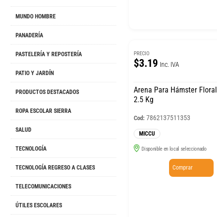
MUNDO HOMBRE
PANADERÍA
PRECIO
PASTELERÍA Y REPOSTERÍA
$3.19
Inc. IVA
PATIO Y JARDÍN
Arena Para Hámster Flora
PRODUCTOS DESTACADOS
2.5 Kg
ROPA ESCOLAR SIERRA
7862137511353
Cod:
SALUD
MICCU
TECNOLOGÍA
Disponible en local seleccionado
Comprar
TECNOLOGÍA REGRESO A CLASES
TELECOMUNICACIONES
ÚTILES ESCOLARES