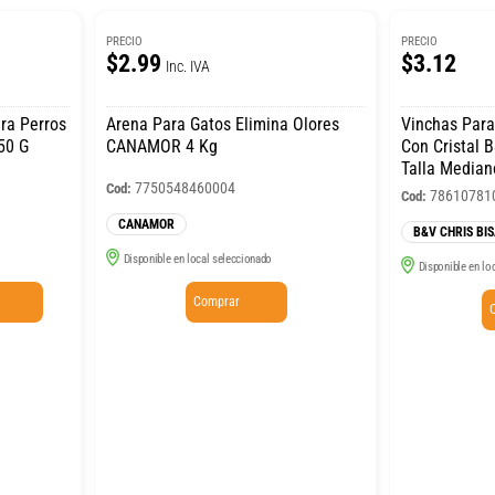
PRECIO
PRECIO
$2.99
$3.12
Inc. IVA
ra Perros
Arena Para Gatos Elimina Olores
Vinchas Para Pe
50 G
CANAMOR 4 Kg
Con Cristal 
Talla Median
7750548460004
Cod:
78610781
Cod:
CANAMOR
B&V CHRIS BIS
Disponible en local seleccionado
Disponible en lo
Comprar