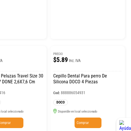
PRECIO
$5.89
VA
Inc. IVA
 Peluzas Travel Size 30
Cepillo Dental Para perro De
Y DONE 2,6X7,6 Cm
Silicona DOCO 4 Piezas
416
888886054931
Cod:
DOCO
 local seleccionado
Disponible en local seleccionado
Comprar
Comprar