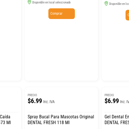
Disponible en local seleccionado
Disponible en lo
Comprar
PRECIO
PRECIO
$6.99
$6.99
Inc. IVA
Inc. I
 Caída
Spray Bucal Para Mascotas Original
Gel Dental E
473 Ml
DENTAL FRESH 118 Ml
DENTAL FRES