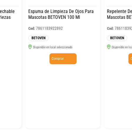
sechable
Espuma de Limpieza De Ojos Para
Repelente De
Piezas
Mascotas BETOVEN 100 Ml
Mascotas BE
7861183922892
78611839
Cod:
Cod:
BETOVEN
BETOVEN
Disponible en local seleccionado
Disponible en lo
Comprar