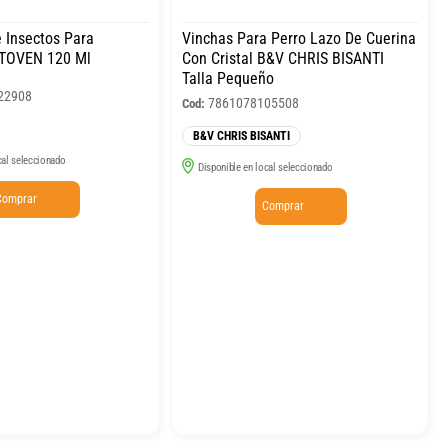
 Insectos Para
Vinchas Para Perro Lazo De Cuerina
TOVEN 120 Ml
Con Cristal B&V CHRIS BISANTI
Talla Pequeño
22908
7861078105508
Cod:
B&V CHRIS BISANTI
cal seleccionado
Disponible en local seleccionado
Comprar
Comprar