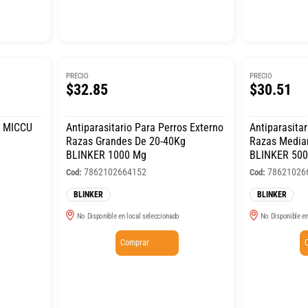
PRECIO
PRECIO
$32.85
$30.51
l MICCU
Antiparasitario Para Perros Externo
Antiparasitar
Razas Grandes De 20-40Kg
Razas Media
BLINKER 1000 Mg
BLINKER 50
7862102664152
78621026
Cod:
Cod:
BLINKER
BLINKER
No Disponible en local seleccionado
No Disponible en
Comprar