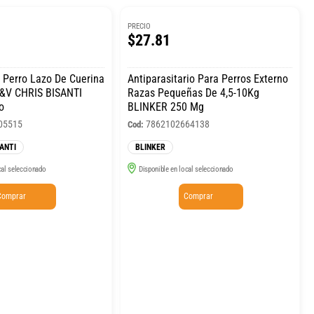
PRECIO
$27.81
rro Lazo De Cuerina
Antiparasitario Para Perros Externo
B&V CHRIS BISANTI
Razas Pequeñas De 4,5-10Kg
o
BLINKER 250 Mg
05515
7862102664138
Cod:
ANTI
BLINKER
cal seleccionado
Disponible en local seleccionado
Comprar
Comprar