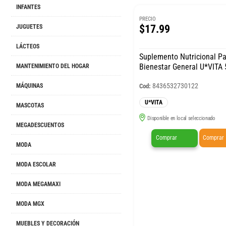
INFANTES
PRECIO
$17.99
JUGUETES
LÁCTEOS
Suplemento Nutricional Pa
Bienestar General U*VITA 
MANTENIMIENTO DEL HOGAR
8436532730122
Cod:
MÁQUINAS
U*VITA
MASCOTAS
Disponible en local seleccionado
MEGADESCUENTOS
Comprar
Comprar
MODA
MODA ESCOLAR
MODA MEGAMAXI
MODA MGX
MUEBLES Y DECORACIÓN