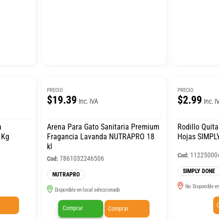
PRECIO
PRECIO
$19.39
$2.99
Inc. IVA
Inc. I
a
Arena Para Gato Sanitaria Premium
Rodillo Quita
 Kg
Fragancia Lavanda NUTRAPRO 18
Hojas SIMPL
kl
11225000
Cod:
7861032246506
Cod:
SIMPLY DONE
NUTRAPRO
No Disponible en
Disponible en local seleccionado
Comprar
Comprar