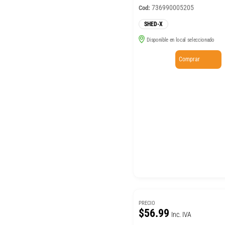
736990005205
Cod:
SHED-X
Disponible en local seleccionado
Comprar
PRECIO
$56.99
Inc. IVA