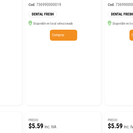
736990000019
73699000
Cod:
Cod:
DENTAL FRESH
DENTAL FRESH
Disponible en local seleccionado
Disponible en lo
Comprar
PRECIO
PRECIO
$5.59
$5.59
Inc. IVA
Inc. I