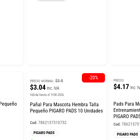
-20%
$3.8
PRECIO
PRECIO NORMAL:
$4.17
$3.04
Inc. I
Inc. IVA
Válida hasta el 9-08-2026.
 Pequeño
Pads Para M
Pañal Para Mascota Hembra Talla
Entrenamient
Pequeño PIGARO PADS 10 Unidades
PIGARO PADS
7862137510752
Cod:
78621375
Cod:
PIGARO PADS
PIGARO PADS