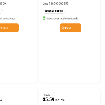
0309
736990000255
Cod:
DENTAL FRESH
cal seleccionado
Disponible en local seleccionado
Comprar
Comprar
PRECIO
$5.59
VA
Inc. IVA