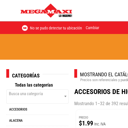
Cambiar
No se pudo detectar tu ubicación
MOSTRANDO EL CATÁL
CATEGORÍAS
Precios son referenciales y puede
Todas las categorías
ACCESORIOS DE H
Busca una categoría
Mostrando 1–32 de 392 resu
ACCESORIOS
PRECIO
ALACENA
$1.99
Inc. IVA