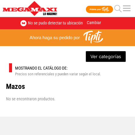
Cambiar
No se pudo detectar tu ubicación
Ahora haga su pedido por
Ver categorías
MOSTRANDO EL CATÁLOGO DE:
Precios son referenciales y pueden variar según el local.
Mazos
No se encontraron productos.