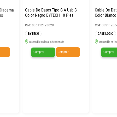
 Diadema
Cable De Datos Tipo C A Usb C
Cable De Dat
os
Color Negro BYTECH 10 Pies
Color Blanco
805112123629
80511206
Cod:
Cod:
BYTECH
CASE LOGIC
Disponible en local seleccionado
Disponible en lo
Comprar
Comprar
Comprar