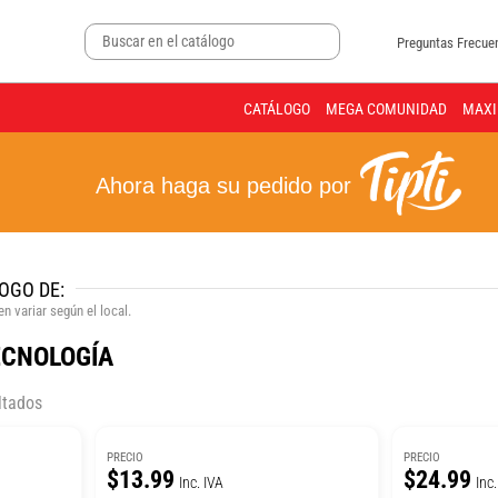
Preguntas Frecue
CATÁLOGO
MEGA COMUNIDAD
MAXI
Ahora haga su pedido por
OGO DE:
n variar según el local.
ECNOLOGÍA
ltados
PRECIO
PRECIO
$13.99
$24.99
Inc. IVA
Inc.