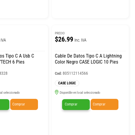
PRECIO
$26.99
 IVA
Inc. IVA
os Tipo C A Usb C
Cable De Datos Tipo C A Lightning
YTECH 6 Pies
Color Negro CASE LOGIC 10 Pies
4328
805112114566
Cod:
CASE LOGIC
cal seleccionado
Disponible en local seleccionado
Comprar
Comprar
Comprar