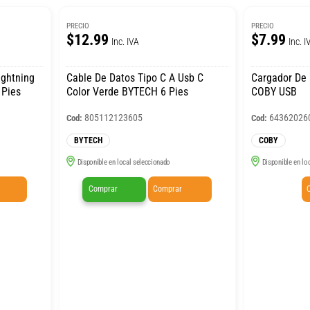
PRECIO
PRECIO
$12.99
$7.99
Inc. IVA
Inc. I
ightning
Cable De Datos Tipo C A Usb C
Cargador De 
 Pies
Color Verde BYTECH 6 Pies
COBY USB
805112123605
64362026
Cod:
Cod:
BYTECH
COBY
Disponible en local seleccionado
Disponible en lo
Comprar
Comprar