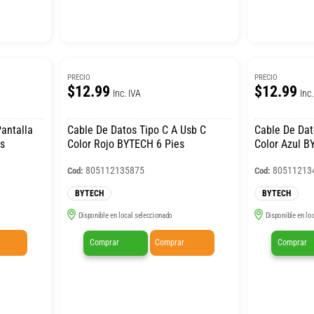
PRECIO
PRECIO
$12.99
$12.99
Inc. IVA
Inc.
Cable De Datos Tipo C A Usb C
Cable De Dat
os
Color Rojo BYTECH 6 Pies
Color Azul B
805112135875
80511213
Cod:
Cod:
BYTECH
BYTECH
Disponible en local seleccionado
Disponible en lo
Comprar
Comprar
Comprar