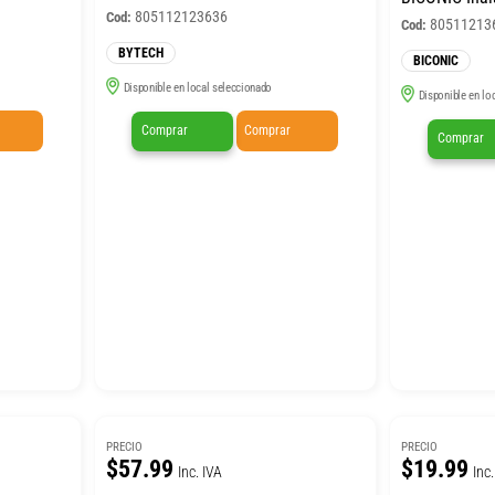
805112123636
Cod:
80511213
Cod:
BYTECH
BICONIC
Disponible en local seleccionado
Disponible en lo
Comprar
Comprar
Comprar
PRECIO
PRECIO
$57.99
$19.99
Inc. IVA
Inc.