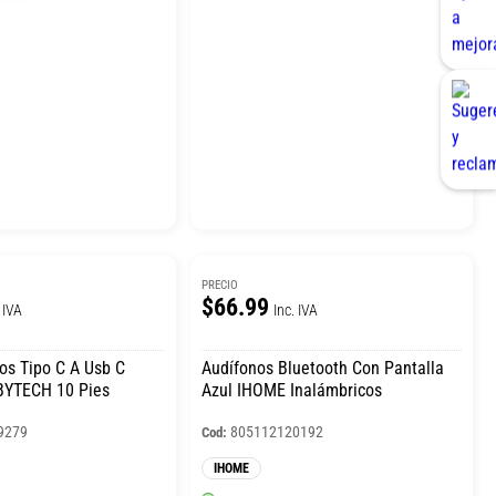
PRECIO
$66.99
 IVA
Inc. IVA
os Tipo C A Usb C
Audífonos Bluetooth Con Pantalla
BYTECH 10 Pies
Azul IHOME Inalámbricos
9279
805112120192
Cod:
IHOME