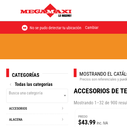
Cambiar
No se pudo detectar tu ubicación
MOSTRANDO EL CATÁL
CATEGORÍAS
Precios son referenciales y puede
Todas las categorías
ACCESORIOS DE T
Busca una categoría
Mostrando 1–32 de 900 resu
ACCESORIOS
PRECIO
ALACENA
$43.99
Inc. IVA