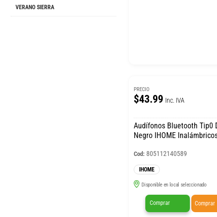
VERANO SIERRA
PRECIO
$43.99
Inc. IVA
Audífonos Bluetooth Tip0
Negro IHOME Inalámbrico
805112140589
Cod:
IHOME
Disponible en local seleccionado
Comprar
Comprar