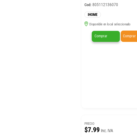
805112136070
Cod:
IHOME
Disponible en local seleccionado
Comprar
Comprar
PRECIO
$7.99
Inc. IVA