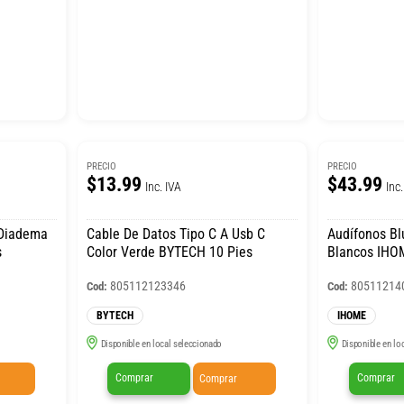
PRECIO
PRECIO
$13.99
$43.99
Inc. IVA
Inc.
 Diadema
Cable De Datos Tipo C A Usb C
Audífonos Bl
s
Color Verde BYTECH 10 Pies
Blancos IHO
805112123346
80511214
Cod:
Cod:
BYTECH
IHOME
Disponible en local seleccionado
Disponible en lo
Comprar
Comprar
Comprar