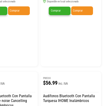
cal seleccionado
Disponible en local seleccionado
Comprar
Comprar
Comprar
PRECIO
$56.99
 IVA
Inc. IVA
Con Pantalla
Audífonos Bluetooth Con Pantalla
e noise Cancelling
Turquesa IHOME Inalámbricos
lámbricos