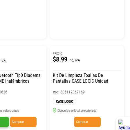
PRECIO
$8.99
 IVA
Inc. IVA
uetooth Tip0 Diadema
Kit De Limpieza Toallas De
ME Inalámbricos
Pantallas CASE LOGIC Unidad
0626
805112067169
Cod:
CASE LOGIC
cal seleccionado
Disponible en local seleccionado
Comprar
Comprar