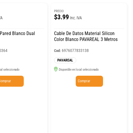
PRECIO
$3.99
VA
Inc. IVA
Pared Blanco Dual
Cable De Datos Material Silicon
Color Blanco PAVAREAL 3 Metros
0364
6976077833138
Cod:
PAVAREAL
cal seleccionado
Disponible en local seleccionado
Comprar
Comprar