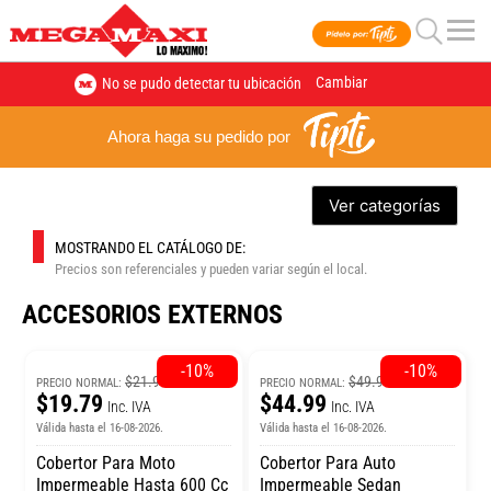
Cambiar
No se pudo detectar tu ubicación
Ahora haga su pedido por
Ver categorías
MOSTRANDO EL CATÁLOGO DE:
Precios son referenciales y pueden variar según el local.
ACCESORIOS EXTERNOS
-10%
-10%
$21.99
$49.99
PRECIO NORMAL:
PRECIO NORMAL:
$19.79
$44.99
Inc. IVA
Inc. IVA
Válida hasta el 16-08-2026.
Válida hasta el 16-08-2026.
Cobertor Para Moto
Cobertor Para Auto
Impermeable Hasta 600 Cc
Impermeable Sedan