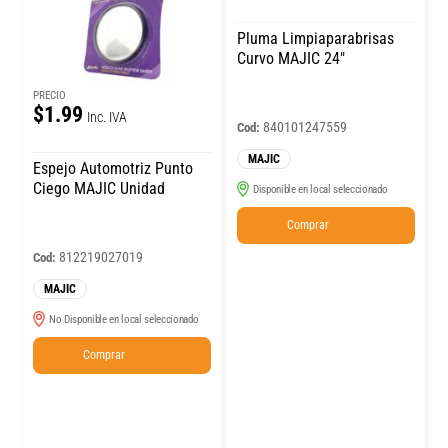
Pluma Limpiaparabrisas
Curvo MAJIC 24″
PRECIO
$1.99
Inc. IVA
840101247559
Cod:
MAJIC
Espejo Automotriz Punto
Ciego MAJIC Unidad
Disponible en local seleccionado
Comprar
812219027019
Cod:
MAJIC
No Disponible en local seleccionado
Comprar