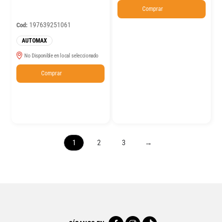
Comprar
197639251061
Cod:
AUTOMAX
No Disponible en local seleccionado
Comprar
1
2
3
→