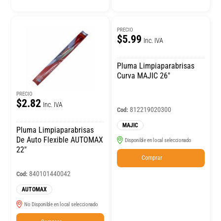
PRECIO
$5.99
Inc. IVA
Pluma Limpiaparabrisas
Curva MAJIC 26″
PRECIO
$2.82
Inc. IVA
812219020300
Cod:
MAJIC
Pluma Limpiaparabrisas
De Auto Flexible AUTOMAX
Disponible en local seleccionado
22″
Comprar
840101440042
Cod:
AUTOMAX
No Disponible en local seleccionado