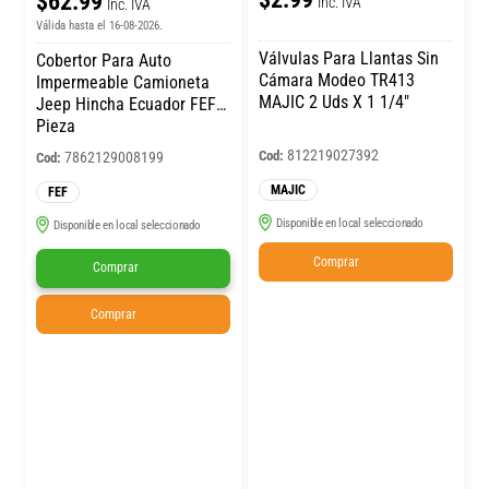
$62.99
Inc. IVA
Inc. IVA
Válida hasta el 16-08-2026.
Válvulas Para Llantas Sin
Cobertor Para Auto
Cámara Modeo TR413
Impermeable Camioneta
MAJIC 2 Uds X 1 1/4″
Jeep Hincha Ecuador FEF 1
Pieza
812219027392
Cod:
7862129008199
Cod:
MAJIC
FEF
Disponible en local seleccionado
Disponible en local seleccionado
Comprar
Comprar
Comprar