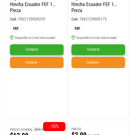
Hincha Ecuador FEF 1
Hincha Ecuador FEF 1
Pieza
Pieza
7862129008205
7862129008175
Cod:
Cod:
FEF
FEF
Disponible en local seleccionado
Disponible en local seleccionado
Comprar
Comprar
Comprar
Comprar
-10%
$69.99
PRECIO
PRECIO NORMAL:
$2.99