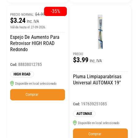
-35%
$4.99
PRECIO NORMAL:
$3.24
Inc. IVA
Válida hasta el 27-09-2026.
Espejo De Aumento Para
Retrovisor HIGH ROAD
Redondo
PRECIO
$3.99
Inc. IVA
88838012785
Cod:
HIGH ROAD
Pluma Limpiaparabrisas
Universal AUTOMAX 19″
Disponible en local seleccionado
Comprar
197639251085
Cod:
AUTOMAX
Disponible en local seleccionado
Comprar