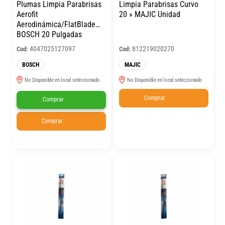
Plumas Limpia Parabrisas
Limpia Parabrisas Curvo
Aerofit
20 » MAJIC Unidad
Aerodinámica/FlatBlade
BOSCH 20 Pulgadas
4047025127097
812219020270
Cod:
Cod:
BOSCH
MAJIC
No Disponible en local seleccionado
No Disponible en local seleccionado
Comprar
Comprar
Comprar