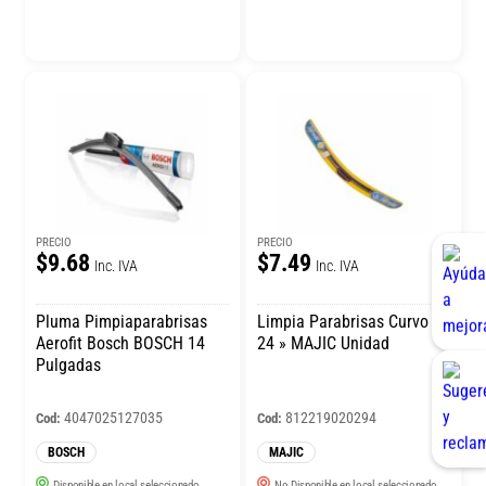
PRECIO
PRECIO
$9.68
$7.49
Inc. IVA
Inc. IVA
Pluma Pimpiaparabrisas
Limpia Parabrisas Curvo
Aerofit Bosch BOSCH 14
24 » MAJIC Unidad
Pulgadas
4047025127035
812219020294
Cod:
Cod:
BOSCH
MAJIC
Disponible en local seleccionado
No Disponible en local seleccionado