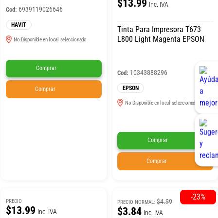
$13.99
Inc. IVA
6939119026646
Cod:
HAVIT
Tinta Para Impresora T673
L800 Light Magenta EPSON
No Disponible en local seleccionado
Comprar
10343888296
Cod:
EPSON
Comprar
No Disponible en local seleccionado
Comprar
Comprar
-23%
$4.99
PRECIO
PRECIO NORMAL:
$13.99
$3.84
Inc. IVA
Inc. IVA