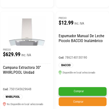
PRECIO
$12.99
Inc. IVA
Espumador Manual De Leche
Piccolo BACCIO Inalámbrico
PRECIO
$629.99
Inc. IVA
7862140130190
Cod:
BACCIO
Campana Extractora 30″
WHIRLPOOL Unidad
Disponible en local seleccionado
7501545629648
Cod:
Comprar
WHIRLPOOL
Comprar
No Disponible en local seleccionado